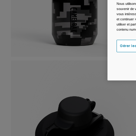
Nous utilison
souvenir de v
vous intéress
et continuer 
utiliser et p
contenu numé
Gérer le