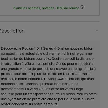
3 articles achetés, obtenez -10% de remise
Description
Découvrez le Podium® Dirt Series 440ml, un nouveau bidon
compact mais redoutable qui vient enrichir notre gamme
best-seller de bidons pour vélo. Quelle que soit la distance,
l'hydratation à vélo est essentielle. Conçu pour s'adapter à
une grande variété de porte-bidons, avec un design facile à
presser pour obtenir plus de liquide en fournissant moins
d'effort, le bidon Podium Dirt Series 440ml est équipé d'un
bouchon auto-étanche qui limite les fuites et les
déversements. La valve On/Off offre un verrouillage
sécurisé pour un transport sans fuite. Le bidon Podium offre
une hydratation de première classe pour que vous puissiez
rester concentré sur votre parcours.