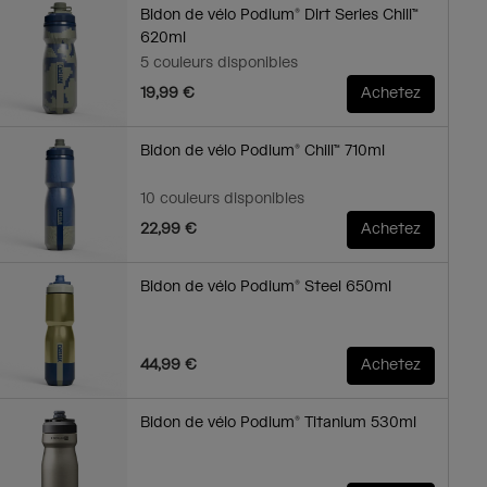
Bidon de vélo Podium® Dirt Series Chill™
620ml
5 couleurs disponibles
19,99 €
Achetez
Bidon de vélo Podium® Chill™ 710ml
10 couleurs disponibles
22,99 €
Achetez
Bidon de vélo Podium® Steel 650ml
44,99 €
Achetez
Bidon de vélo Podium® Titanium 530ml