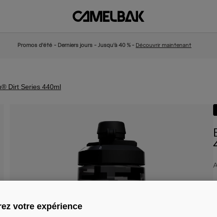
Promos d'été - Derniers jours - Jusqu'à 40 % -
Découvrir maintenant
® Dirt Series 440ml
A
1
ez votre expérience