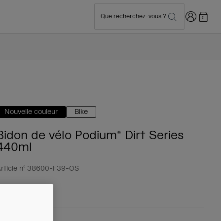
Connexion
Que recherchez-vous ?
0
Nouvelle couleur
Bike
Bidon de vélo Podium® Dirt Series
440ml
rticle n°
38600-F39-OS
5,99 €