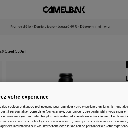
Promos d'été - Derniers jours - Jusqu'à 40 % -
Découvrir maintenant
m® Steel 350ml
A
ez votre expérience
3
s des cookies et d'autres technologies pour optimiser votre expérience en ligne. Ils nous aid
ous, à personnaliser votre visite (par exemple, pour garder votre panier plein, vous montrer 
e et vous envoyer des publicités plus pertinentes) et à améliorer notre site web. En cliquant
», vous acceptez ces technologies et nous autorisez, ainsi que nos partenaires de confiance, 
artager des informations sur vos interactions avec le site afin de personnaliser votre expérienc
C