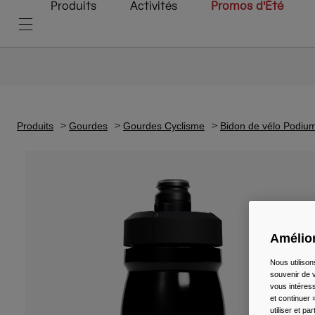
Produits
Activités
Promos d'Été
Produits
Gourdes
Gourdes Cyclisme
Bidon de vélo Podiu
Amélior
Nous utilison
souvenir de v
vous intéress
et continuer 
utiliser et p