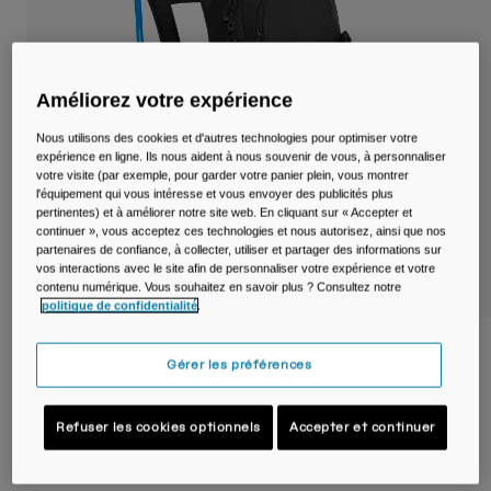
Voyages et style de vie
Nos Partenaires
Mugs et Gobelets
Ceintures et sacoches
Améliorez votre expérience
Sacoches Vélo
Nous utilisons des cookies et d'autres technologies pour optimiser votre
expérience en ligne. Ils nous aident à nous souvenir de vous, à personnaliser
votre visite (par exemple, pour garder votre panier plein, vous montrer
Réservoirs
l'équipement qui vous intéresse et vous envoyer des publicités plus
pertinentes) et à améliorer notre site web. En cliquant sur « Accepter et
continuer », vous acceptez ces technologies et nous autorisez, ainsi que nos
Accessoires
partenaires de confiance, à collecter, utiliser et partager des informations sur
vos interactions avec le site afin de personnaliser votre expérience et votre
contenu numérique. Vous souhaitez en savoir plus ? Consultez notre
Tout Voir
politique de confidentialité
.
Sac à dos vélo Lobo™ 9 L avec poche à
Gérer les préférences
eau de 2 L
Article n°
38593-001-OS
Refuser les cookies optionnels
Accepter et continuer
119,99 €