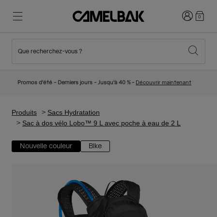
Connexion
0
Que recherchez-vous ?
Cyclisme
Nos histoires
Nouveautés et tendances
Nouveautés
Promos d'été - Derniers jours - Jusqu'à 40 % -
Découvrir maintenant
Best Sellers
Running
Qui sommes-nous
Collection Enfant
Produits
Sacs Hydratation
Sac à dos vélo Lobo™ 9 L avec poche à eau de 2 L
Randonnée
Abandonner le tout Jetable
Sacs Hydratation
Nouvelle couleur
Bike
Gilets Hydratation
Ski et snowboard
Notre Mission
Gourdes Sport
Gourdes