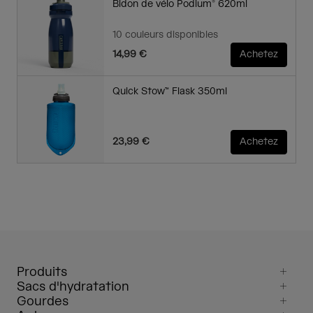
Bidon de vélo Podium® 620ml
10 couleurs disponibles
14,99 €
Achetez
Quick Stow™ Flask 350ml
23,99 €
Achetez
Produits
Sacs d'hydratation
Gourdes