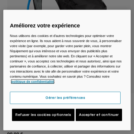
Voyages et style de vie
Nos Partenaires
Mugs et Gobelets
Ceintures et sacoches
Améliorez votre expérience
Nous utilisons des cookies et d'autres technologies pour optimiser votre
Sacoches Vélo
expérience en ligne. Ils nous aident à nous souvenir de vous, à personnaliser
votre visite (par exemple, pour garder votre panier plein, vous montrer
l'équipement qui vous intéresse et vous envoyer des publicités plus
Réservoirs
pertinentes) et à améliorer notre site web. En cliquant sur « Accepter et
continuer », vous acceptez ces technologies et nous autorisez, ainsi que nos
Accessoires
partenaires de confiance, à collecter, utiliser et partager des informations sur
vos interactions avec le site afin de personnaliser votre expérience et votre
contenu numérique. Vous souhaitez en savoir plus ? Consultez notre
Tout Voir
politique de confidentialité
.
Gérer les préférences
Sac à dos vélo Rogue™ Light 7 avec poche
à eau Crux® 2 L
Refuser les cookies optionnels
Accepter et continuer
Article n°
38602-001-OS