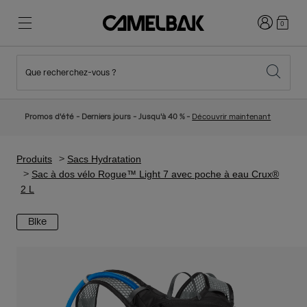
Connexion
0
Que recherchez-vous ?
Cyclisme
Nos histoires
Nouveautés et tendances
Nouveautés
Promos d'été - Derniers jours - Jusqu'à 40 % -
Découvrir maintenant
Best Sellers
Running
Qui sommes-nous
Collection Enfant
Produits
Sacs Hydratation
Sac à dos vélo Rogue™ Light 7 avec poche à eau Crux®
2 L
Randonnée
Abandonner le tout Jetable
Sacs Hydratation
Bike
Gilets Hydratation
Ski et snowboard
Notre Mission
Gourdes Sport
Gourdes