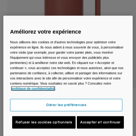
Voyages et style de vie
Nos Partenaires
Mugs et Gobelets
Ceintures et sacoches
Améliorez votre expérience
Sacoches Vélo
Nous utilisons des cookies et d'autres technologies pour optimiser votre
expérience en ligne. Ils nous aident à nous souvenir de vous, à personnaliser
Réservoirs
votre visite (par exemple, pour garder votre panier plein, vous montrer
l'équipement qui vous intéresse et vous envoyer des publicités plus
pertinentes) et à améliorer notre site web. En cliquant sur « Accepter et
Accessoires
continuer », vous acceptez ces technologies et nous autorisez, ainsi que nos
partenaires de confiance, à collecter, utiliser et partager des informations sur
vos interactions avec le site afin de personnaliser votre expérience et votre
Tout Voir
contenu numérique. Vous souhaitez en savoir plus ? Consultez notre
politique de confidentialité
.
Tasse isotherme Thrive™ Mug SST 1 L
Gérer les préférences
Article n°
38289-D47-OS
Refuser les cookies optionnels
Accepter et continuer
Price reduced from
to
39,99 €
23,99 €
40% OFF