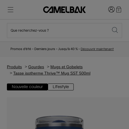
Connexion
0
Que recherchez-vous ?
Cyclisme
Nos histoires
Nouveautés et tendances
Nouveautés
Promos d'été - Derniers jours - Jusqu'à 40 % -
Découvrir maintenant
Best Sellers
Running
Qui sommes-nous
Collection Enfant
Produits
Gourdes
Mugs et Gobelets
Tasse isotherme Thrive™ Mug SST 500ml
Randonnée
Abandonner le tout Jetable
Sacs Hydratation
Nouvelle couleur
Lifestyle
Gilets Hydratation
Ski et snowboard
Notre Mission
Gourdes Sport
Gourdes