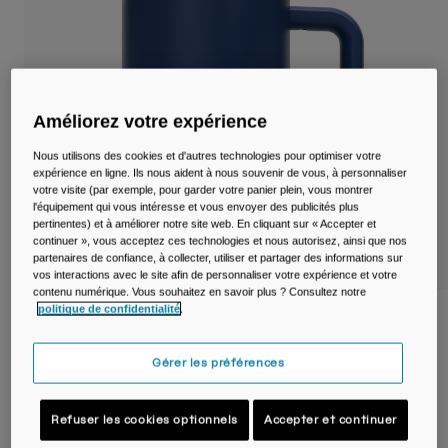
Voyages et style de vie
Nos Partenaires
Mugs et Gobelets
Ceintures et sacoches
Améliorez votre expérience
Sacoches Vélo
Nous utilisons des cookies et d'autres technologies pour optimiser votre
Réservoirs
expérience en ligne. Ils nous aident à nous souvenir de vous, à personnaliser
votre visite (par exemple, pour garder votre panier plein, vous montrer
l'équipement qui vous intéresse et vous envoyer des publicités plus
Accessoires
pertinentes) et à améliorer notre site web. En cliquant sur « Accepter et
continuer », vous acceptez ces technologies et nous autorisez, ainsi que nos
partenaires de confiance, à collecter, utiliser et partager des informations sur
Tout Voir
vos interactions avec le site afin de personnaliser votre expérience et votre
contenu numérique. Vous souhaitez en savoir plus ? Consultez notre
politique de confidentialité
.
Tasse isotherme Thrive™ Mug SST 500ml
Article n°
38539-007-OS
Gérer les préférences
Price reduced from
to
34,99 €
20,99 €
40% OFF
Refuser les cookies optionnels
Accepter et continuer