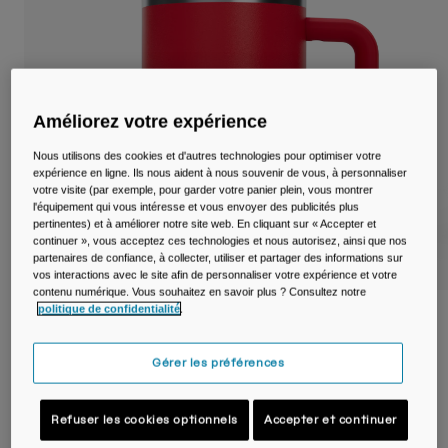
Voyages et style de vie
Nos Partenaires
Mugs et Gobelets
Ceintures et sacoches
Améliorez votre expérience
Sacoches Vélo
Nous utilisons des cookies et d'autres technologies pour optimiser votre
Réservoirs
expérience en ligne. Ils nous aident à nous souvenir de vous, à personnaliser
votre visite (par exemple, pour garder votre panier plein, vous montrer
l'équipement qui vous intéresse et vous envoyer des publicités plus
Accessoires
pertinentes) et à améliorer notre site web. En cliquant sur « Accepter et
continuer », vous acceptez ces technologies et nous autorisez, ainsi que nos
partenaires de confiance, à collecter, utiliser et partager des informations sur
Tout Voir
vos interactions avec le site afin de personnaliser votre expérience et votre
contenu numérique. Vous souhaitez en savoir plus ? Consultez notre
politique de confidentialité
.
Tasse isotherme Thrive™ Mug SST 500ml
Article n°
38539-371-OS
Gérer les préférences
Price reduced from
to
34,99 €
20,99 €
40% OFF
Refuser les cookies optionnels
Accepter et continuer