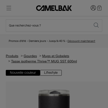
Connexion
0
Que recherchez-vous ?
Cyclisme
Nos histoires
Nouveautés et tendances
Nouveautés
Promos d'été - Derniers jours - Jusqu'à 40 % -
Découvrir maintenant
Best Sellers
Running
Qui sommes-nous
Collection Enfant
Produits
Gourdes
Mugs et Gobelets
Tasse isotherme Thrive™ MUG SST 600ml
Randonnée
Abandonner le tout Jetable
Sacs Hydratation
Nouvelle couleur
Lifestyle
Gilets Hydratation
Ski et snowboard
Notre Mission
Gourdes Sport
Gourdes