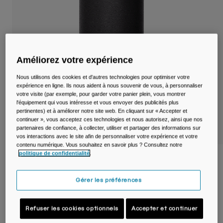
Voyages et style de vie
Nos Partenaires
Mugs et Gobelets
Ceintures et sacoches
Améliorez votre expérience
Sacoches Vélo
Nous utilisons des cookies et d'autres technologies pour optimiser votre
expérience en ligne. Ils nous aident à nous souvenir de vous, à personnaliser
Réservoirs
votre visite (par exemple, pour garder votre panier plein, vous montrer
l'équipement qui vous intéresse et vous envoyer des publicités plus
Accessoires
pertinentes) et à améliorer notre site web. En cliquant sur « Accepter et
continuer », vous acceptez ces technologies et nous autorisez, ainsi que nos
partenaires de confiance, à collecter, utiliser et partager des informations sur
Tout Voir
vos interactions avec le site afin de personnaliser votre expérience et votre
contenu numérique. Vous souhaitez en savoir plus ? Consultez notre
politique de confidentialité
.
Tasse isotherme Thrive™ MUG SST 600ml
Gérer les préférences
Article n°
38155-001-OS
39,99 €
Refuser les cookies optionnels
Accepter et continuer