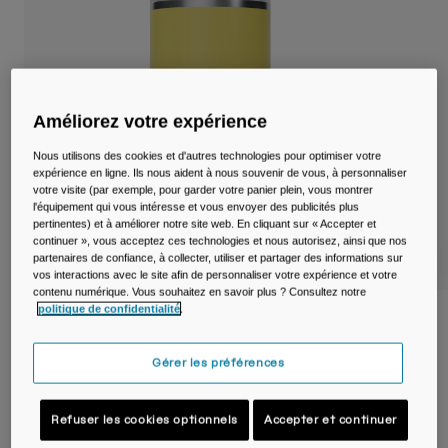
Voyages et style de vie
Nos Partenaires
Mugs et Gobelets
Ceintures et sacoches
Améliorez votre expérience
Sacoches Vélo
Nous utilisons des cookies et d'autres technologies pour optimiser votre
Réservoirs
expérience en ligne. Ils nous aident à nous souvenir de vous, à personnaliser
votre visite (par exemple, pour garder votre panier plein, vous montrer
l'équipement qui vous intéresse et vous envoyer des publicités plus
Accessoires
pertinentes) et à améliorer notre site web. En cliquant sur « Accepter et
continuer », vous acceptez ces technologies et nous autorisez, ainsi que nos
partenaires de confiance, à collecter, utiliser et partager des informations sur
Tout Voir
vos interactions avec le site afin de personnaliser votre expérience et votre
contenu numérique. Vous souhaitez en savoir plus ? Consultez notre
politique de confidentialité
.
Tasse isotherme Thrive™ MUG SST 600ml
Article n°
38155-D68-OS
Gérer les préférences
Price reduced from
to
34,99 €
20,99 €
40% OFF
Refuser les cookies optionnels
Accepter et continuer