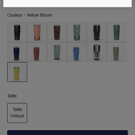
Couleur -
Yellow Bloom
sélectionné
Taille
Taille
Unique
sélectionné