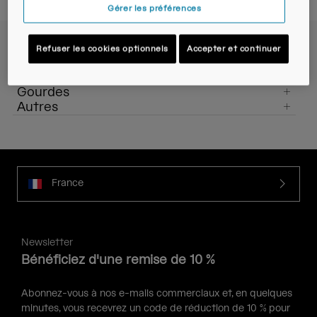
Voyages et style de vie
Nos Partenaires
Gérer les préférences
Mugs et Gobelets
Refuser les cookies optionnels
Accepter et continuer
Ceintures et sacoches
Produits
Sacs d'hydratation
Sacoches Vélo
Gourdes
Autres
Réservoirs
Accessoires
France
Tout Voir
Newsletter
Bénéficiez d'une remise de 10 %
Abonnez-vous à nos e-mails commerciaux et, en quelques
minutes, vous recevrez un code de réduction de 10 % pour