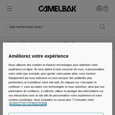
Connexion
0
Que recherchez-vous ?
Cyclisme
Nos histoires
Nouveautés et tendances
Nouveautés
Promos d'été - Derniers jours - Jusqu'à 40 % -
Découvrir maintenant
Best Sellers
Running
Qui sommes-nous
Collection Enfant
Améliorez votre expérience
Accueil
Explorer
Nos histoires
Nous utilisons des cookies et d'autres technologies pour optimiser votre
expérience en ligne. Ils nous aident à nous souvenir de vous, à personnaliser
Randonnée
Abandonner le tout Jetable
Sacs Hydratation
votre visite (par exemple, pour garder votre panier plein, vous montrer
l'équipement qui vous intéresse et vous envoyer des publicités plus
Nos histoires
pertinentes) et à améliorer notre site web. En cliquant sur « Accepter et
Gilets Hydratation
continuer », vous acceptez ces technologies et nous autorisez, ainsi que nos
partenaires de confiance, à collecter, utiliser et partager des informations sur
Ski et snowboard
Notre Mission
vos interactions avec le site afin de personnaliser votre expérience et votre
Gourdes Sport
contenu numérique. Vous souhaitez en savoir plus ? Consultez notre
politique de confidentialité
.
Gourdes