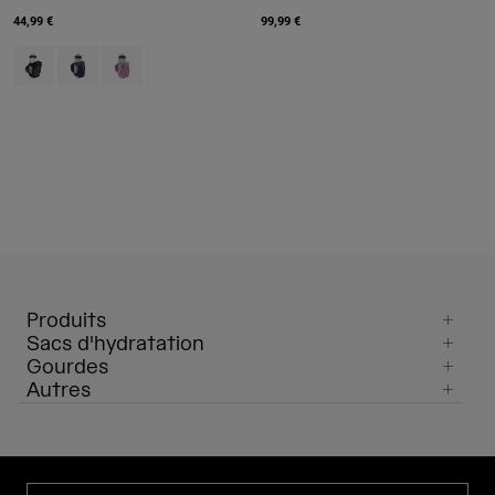
44,99 €
99,99 €
Product swatch type of Black.
Product swatch type of Deep Sea.
Product swatch type of Lavender.
Produits
Sacs d'hydratation
Gourdes
Autres