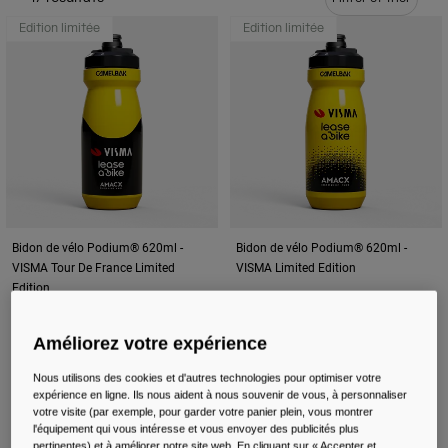
Voyages et style de vie
Nos Partenaires
Edition limitée
Edition limitée
Mugs et Gobelets
Ceintures et sacoches
Sacoches Vélo
Réservoirs
Accessoires
Bidon de vélo Podium® 620ml -
Bidon de vélo Podium® 620ml -
VISMA Tour De France Limited
VISMA Limited Edition
Tout Voir
Edition
14,99 €
14,99 €
Améliorez votre expérience
Nous utilisons des cookies et d'autres technologies pour optimiser votre
expérience en ligne. Ils nous aident à nous souvenir de vous, à personnaliser
votre visite (par exemple, pour garder votre panier plein, vous montrer
l'équipement qui vous intéresse et vous envoyer des publicités plus
pertinentes) et à améliorer notre site web. En cliquant sur « Accepter et