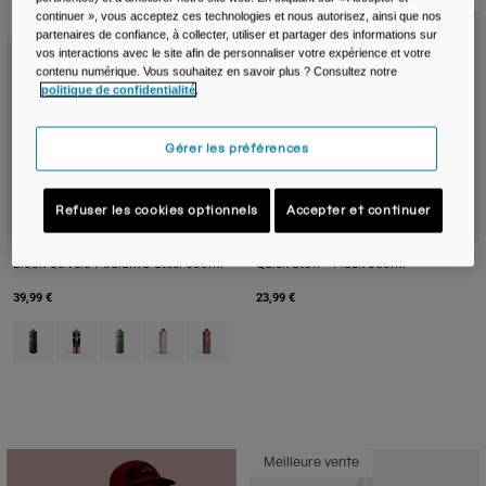
continuer », vous acceptez ces technologies et nous autorisez, ainsi que nos
Nouvelle couleur
Meilleure vente
partenaires de confiance, à collecter, utiliser et partager des informations sur
vos interactions avec le site afin de personnaliser votre expérience et votre
contenu numérique. Vous souhaitez en savoir plus ? Consultez notre
politique de confidentialité
.
Gérer les préférences
Refuser les cookies optionnels
Accepter et continuer
Bidon de vélo Podium® Steel 530ml
Quick Stow™ Flask 350ml
39,99 €
23,99 €
Product swatch type of Black.
Product swatch type of Mercury Lavender.
Product swatch type of Moss Green.
Product swatch type of Petal.
Product swatch type of Sierra Red.
Meilleure vente