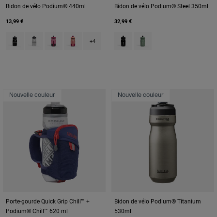
Bidon de vélo Podium® 440ml
Bidon de vélo Podium® Steel 350ml
13,99 €
32,99 €
Product swatch type of Black.
Product swatch type of Carbon Grey.
Product swatch type of Mercury Berry.
Product swatch type of Mercury Blush.
Product swatch type of Black.
Product swatch type of M
+4
Nouvelle couleur
Nouvelle couleur
Porte-gourde Quick Grip Chill™ +
Bidon de vélo Podium® Titanium
Podium® Chill™ 620 ml
530ml