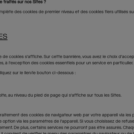
e traités sur nos Sites ?
omplète des cookies de premier niveau et des cookies tiers utilisés su
ES
e de cookies s'affiche. Sur cette bannière, vous avez le choix d'acce
, à l'exception des cookies essentiels pour un service en particulier.
iquez sur le lien/le bouton ci-dessous :
ite, au niveau du pied de page qui s'affiche sur tous les Sites.
traitement des cookies de navigateur web par votre appareil via les
 option via les paramètres de l'appareil. Si vous choisissez de refuse
tement. De plus, certains services ne pourront pas être assurés. Cha
 il convient de vérifier le menu des paramètres du navigateur ou de l