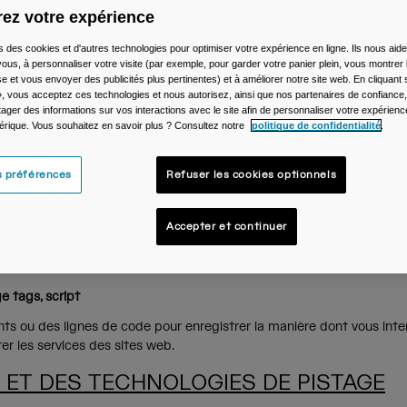
ez votre expérience
s des cookies et d'autres technologies pour optimiser votre expérience en ligne. Ils nous aid
ous, à personnaliser votre visite (par exemple, pour garder votre panier plein, vous montrer 
e et vous envoyer des publicités plus pertinentes) et à améliorer notre site web. En cliquant
sultez
ici
notre politique de confidentialité.
», vous acceptez ces technologies et nous autorisez, ainsi que nos partenaires de confiance, 
artager des informations sur vos interactions avec le site afin de personnaliser votre expérienc
ISTAGE EN LIGNE
rique. Vous souhaitez en savoir plus ? Consultez notre
politique de confidentialité
.
s préférences
Refuser les cookies optionnels
 un site web à votre ordinateur ou votre appareil mobile à l'endroit 
érentes informations, comme votre adresse IP ou un autre identifian
Accepter et continuer
avez consulté et avec lequel vous avez interagi sur des services num
nt mémoriser vos préférences et vos paramètres pour des services en
ge tags, script
nts ou des lignes de code pour enregistrer la manière dont vous int
r les services des sites web.
S ET DES TECHNOLOGIES DE PISTAGE