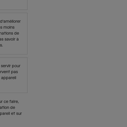
 d'améliorer
es moins
rmations de
s savoir à
s.
 servir pour
ervent pas
 appareil
 ce faire,
ation de
areil et sur