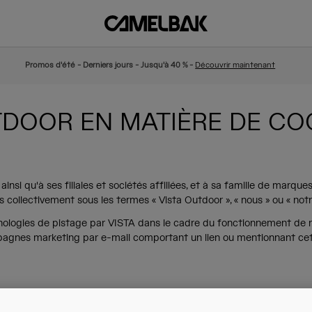
Promos d'été - Derniers jours - Jusqu'à 40 % -
Découvrir maintenant
TDOOR EN MATIÈRE DE CO
insi qu'à ses filiales et sociétés affiliées, et à sa famille de marqu
 collectivement sous les termes « Vista Outdoor », « nous » ou « notr
hnologies de pistage par VISTA dans le cadre du fonctionnement de 
mpagnes marketing par e-mail comportant un lien ou mentionnant cet