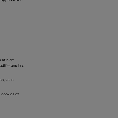
s afin de
difierons la «
eb, vous
 cookies et