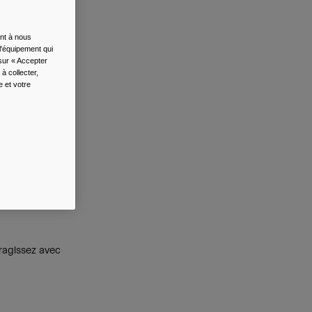
ent à nous
l'équipement qui
 sur « Accepter
à collecter,
e et votre
où votre
t, le type de
ériques. En
 ligne, et
eragissez avec