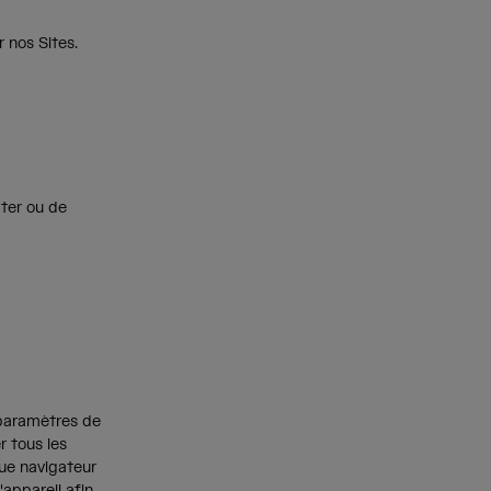
r nos Sites.
pter ou de
 paramètres de
r tous les
que navigateur
'appareil afin