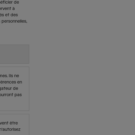
éficier de
ervent à
tés et des
 personnelles,
es. Ils ne
férences en
igateur de
pourront pas
vent être
n'autorisez