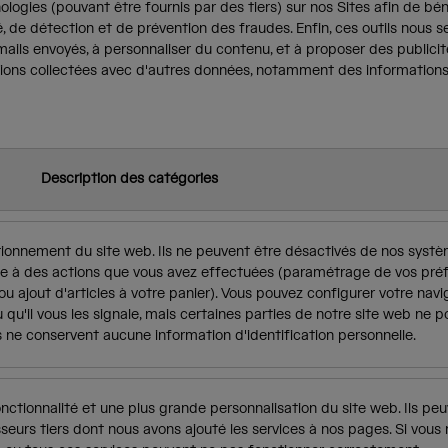
ologies (pouvant être fournis par des tiers) sur nos Sites afin de bén
é, de détection et de prévention des fraudes. Enfin, ces outils nous s
-mails envoyés, à personnaliser du contenu, et à proposer des publici
ions collectées avec d'autres données, notamment des informations
Description des catégories
ionnement du site web. Ils ne peuvent être désactivés de nos systèm
se à des actions que vous avez effectuées (paramétrage de vos pré
ou ajout d'articles à votre panier). Vous pouvez configurer votre nav
 qu'il vous les signale, mais certaines parties de notre site web ne 
s ne conservent aucune information d'identification personnelle.
nctionnalité et une plus grande personnalisation du site web. Ils peu
sseurs tiers dont nous avons ajouté les services à nos pages. Si vous 