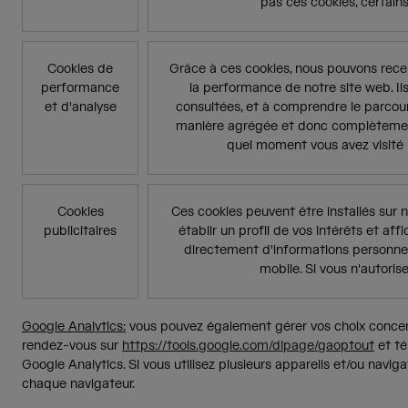
pas ces cookies, certain
Cookies de
Grâce à ces cookies, nous pouvons recen
performance
la performance de notre site web. Ils
et d'analyse
consultées, et à comprendre le parcours
manière agrégée et donc complètement 
quel moment vous avez visité 
Cookies
Ces cookies peuvent être installés sur n
publicitaires
établir un profil de vos intérêts et af
directement d'informations personnell
mobile. Si vous n'autoris
Google Analytics:
vous pouvez également gérer vos choix concerna
rendez-vous sur
https://tools.google.com/dlpage/gaoptout
et té
Google Analytics. Si vous utilisez plusieurs appareils et/ou navi
chaque navigateur.