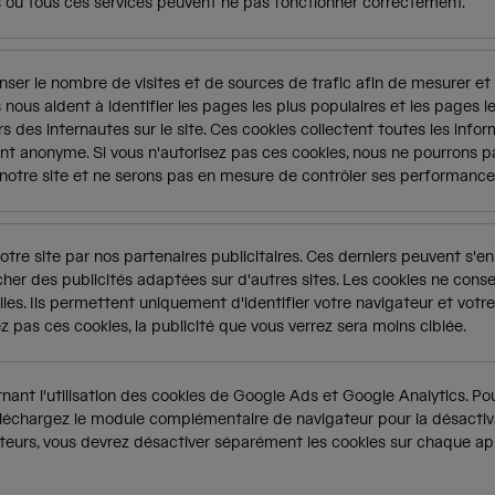
s ou tous ces services peuvent ne pas fonctionner correctement.
ser le nombre de visites et de sources de trafic afin de mesurer et
 nous aident à identifier les pages les plus populaires et les pages l
 des internautes sur le site. Ces cookies collectent toutes les info
anonyme. Si vous n'autorisez pas ces cookies, nous ne pourrons pa
notre site et ne serons pas en mesure de contrôler ses performance
otre site par nos partenaires publicitaires. Ces derniers peuvent s'en
ficher des publicités adaptées sur d'autres sites. Les cookies ne cons
es. Ils permettent uniquement d'identifier votre navigateur et votre
ez pas ces cookies, la publicité que vous verrez sera moins ciblée.
nt l'utilisation des cookies de Google Ads et Google Analytics. Pour
léchargez le module complémentaire de navigateur pour la désactiv
gateurs, vous devrez désactiver séparément les cookies sur chaque app