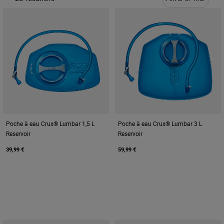
Voyages et style de vie
Nos Partenaires
Mugs et Gobelets
Ceintures et sacoches
Sacoches Vélo
Réservoirs
Accessoires
Poche à eau Crux® Lumbar 1,5 L
Poche à eau Crux® Lumbar 3 L
Reservoir
Reservoir
Tout Voir
39,99 €
59,99 €