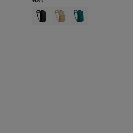
64,99 €
Product swatch type of Black.
Product swatch type of Canyon Clay.
Product swatch type of Deep Te