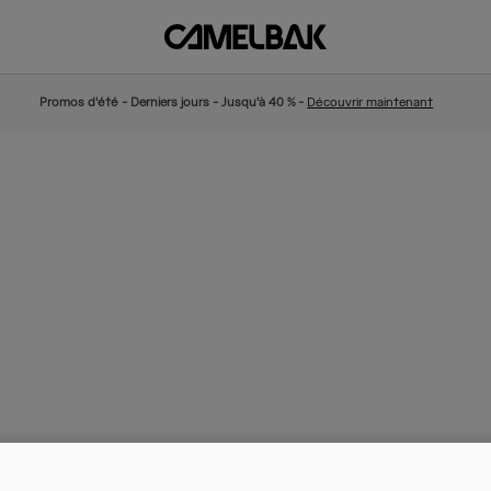
Promos d'été - Derniers jours - Jusqu'à 40 % -
Découvrir maintenant
Coupe femme