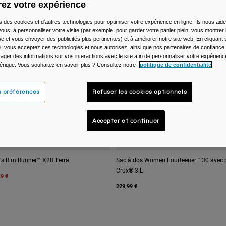
ez votre expérience
s des cookies et d'autres technologies pour optimiser votre expérience en ligne. Ils nous aid
ous, à personnaliser votre visite (par exemple, pour garder votre panier plein, vous montrer 
e et vous envoyer des publicités plus pertinentes) et à améliorer notre site web. En cliquant
», vous acceptez ces technologies et nous autorisez, ainsi que nos partenaires de confiance, 
artager des informations sur vos interactions avec le site afin de personnaliser votre expérienc
rique. Vous souhaitez en savoir plus ? Consultez notre
politique de confidentialité
.
s préférences
Refuser les cookies optionnels
Accepter et continuer
s Rim Runner™ X28 Terra
Sac à dos Women Fourteener™ 30 avec 
Crux® 3 L
49 €
229,99 €