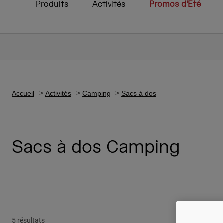
Produits
Activités
Promos d'Été
Accueil
Activités
Camping
Sacs à dos
Sacs à dos Camping
5 résultats
Coupe femme