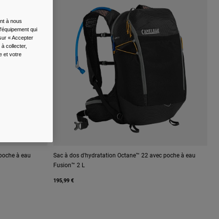
ent à nous
l'équipement qui
 sur « Accepter
à collecter,
e et votre
poche à eau
Sac à dos d'hydratation Octane™ 22 avec poche à eau
Fusion™ 2 L
195,99 €