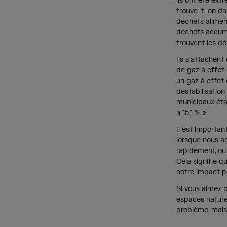
ils ont été ex
trouve-t-on da
déchets aliment
déchets accumu
trouvent les d
Ils s'attachen
de gaz à effet
un gaz à effet 
déstabilisation
municipaux éta
à 15,1 %. »
Il est importan
lorsque nous a
rapidement, ou
Cela signifie q
notre impact p
Si vous aimez p
espaces nature
problème, mais 