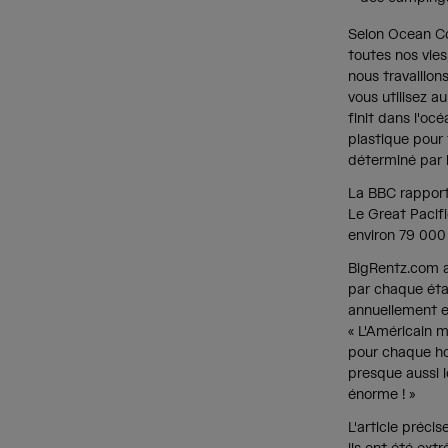
Selon Ocean Con
toutes nos vie
nous travaillon
vous utilisez a
finit dans l'oc
plastique pour 
déterminé par l
La BBC rapport
Le Great Pacifi
environ 79 000 
BigRentz.com a 
par chaque éta
annuellement et
« L'Américain 
pour chaque ho
presque aussi 
énorme ! »
L'article préci