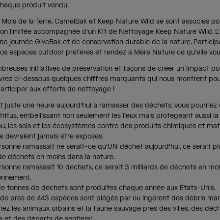
chaque produit vendu.
 Mois de la Terre, CamelBak et Keep Nature Wild se sont associés po
ion limitée accompagnée d'un Kit de Nettoyage Keep Nature Wild. L'
ne journée GiveBak et de conservation durable de la nature. Particip
os espaces outdoor préférés et rendez à Mère Nature ce qu'elle vou
mbreuses initiatives de préservation et façons de créer un impact pos
vrez ci-dessous quelques chiffres marquants qui nous montrent po
articiper aux efforts de nettoyage !
 juste une heure aujourd'hui à ramasser des déchets, vous pourriez 
tritus, embellissant non seulement les lieux mais protégeant aussi la f
au, les sols et les écosystèmes contre des produits chimiques et mat
ne devraient jamais être exposés.
sonne ramassait ne serait-ce qu'UN déchet aujourd'hui, ce serait pl
 de déchets en moins dans la nature.
sonne ramassait 10 déchets, ce serait 3 milliards de déchets en moi
ronnement.
 de tonnes de déchets sont produites chaque année aux États-Unis.
de près de 443 espèces sont piégés par ou ingèrent des débris ma
ez les animaux urbains et la faune sauvage près des villes, des décha
 et des départs de sentiers).