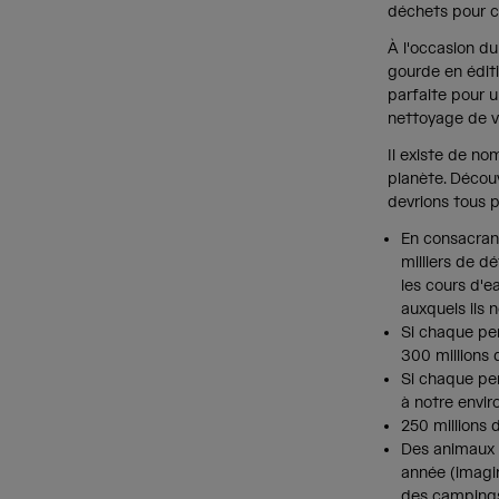
déchets pour 
À l'occasion du
gourde en édit
parfaite pour u
nettoyage de v
Il existe de no
planète. Décou
devrions tous p
En consacrant
milliers de dé
les cours d'e
auxquels ils 
Si chaque per
300 millions
Si chaque per
à notre envi
250 millions
Des animaux 
année (imagin
des campings