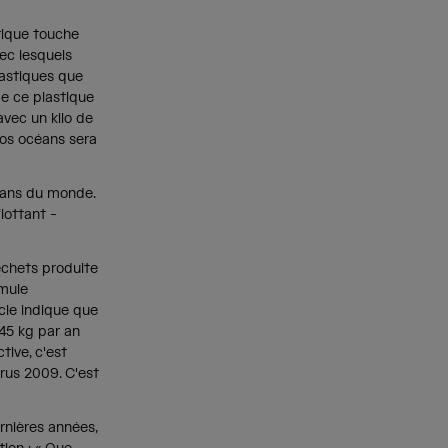
stique touche
ec lesquels
lastiques que
de ce plastique
avec un kilo de
 nos océans sera
céans du monde.
lottant -
échets produite
mule
icle indique que
45 kg par an
ive, c'est
rus 2009. C'est
rnières années,