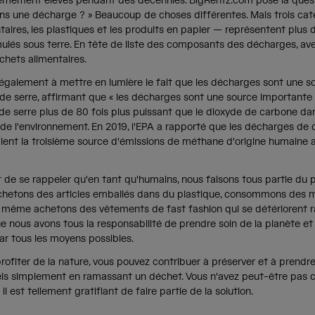
trêmement élevés pendant des décennies. BigRentz.com pose la quest
ns une décharge ? » Beaucoup de choses différentes. Mais trois cat
aires, les plastiques et les produits en papier — représentent plus 
lés sous terre. En tête de liste des composants des décharges, avec
échets alimentaires.
t également à mettre en lumière le fait que les décharges sont une 
 de serre, affirmant que « les décharges sont une source important
de serre plus de 80 fois plus puissant que le dioxyde de carbone dan
 de l'environnement. En 2019, l'EPA a rapporté que les décharges de 
ient la troisième source d'émissions de méthane d'origine humaine a
t de se rappeler qu'en tant qu'humains, nous faisons tous partie du
chetons des articles emballés dans du plastique, consommons des 
 même achetons des vêtements de fast fashion qui se détériorent 
ue nous avons tous la responsabilité de prendre soin de la planète et
ar tous les moyens possibles.
rofiter de la nature, vous pouvez contribuer à préserver et à prendr
ls simplement en ramassant un déchet. Vous n'avez peut-être pas c
il est tellement gratifiant de faire partie de la solution.