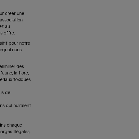
ur créer une
association
ez au
s offre.
itif pour notre
urquoi nous
éliminer des
aune, la flore,
ériaux toxiques
us de
ns qui nuiraient
rins chaque
rges illégales,