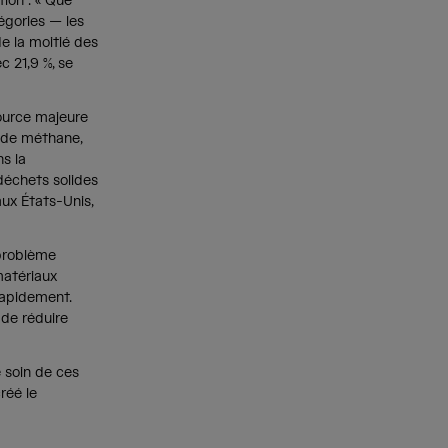
ion : « Que
égories — les
de la moitié des
 21,9 %, se
source majeure
e de méthane,
s la
déchets solides
ux États-Unis,
 problème
matériaux
rapidement.
 de réduire
e soin de ces
réé le