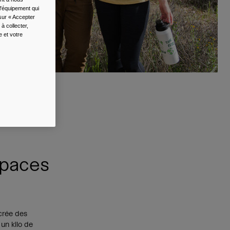
l'équipement qui
 sur « Accepter
à collecter,
e et votre
hets
spaces
 crée des
un kilo de