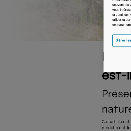
souvenir de v
vous intéress
et continuer 
utiliser et p
contenu numé
Gérer le
Pour
est-i
Prése
natur
Cet article est
produits outdo