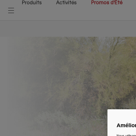
Produits
Activités
Promos d'Été
Amélior
Nous utilison