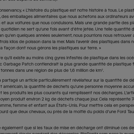
servancy, « L'histoire du plastique est notre histoire à tous. Le pla
s, des emballages alimentaires que nous achetons aux ordinateurs av
s et aux voitures que nous conduisons. Mais une grande partie des p
u quotidien ne sert qu'une fois avant d'être jetée. Une telle quantité 
éan qu'en quelques années seulement, nous pourrions nous retrouver 
trois kilos de poisson dans la mer. Mais l'avenir des plastiques dans
a façon dont nous gérons les plastiques sur terre. »
e qu'il existe au moins cinq gyres infestés de plastique dans les o
c Garbage Patch contiendrait la plus grande quantité de plastique f
tonnes dans une région de plus de 1,6 million de km².
partagé un article particulièrement révélateur sur la quantité de d
t américain, la quantité de déchets qu'une personne moyenne accu
 les produits les plus courants qui remplissent nos décharges. L'art
moyen produit environ 2 kg de déchets chaque jour. Cela représente 7
mme, femme et enfant aux États-Unis. Pour mettre cela en perspect
lourd que deux chevaux, ou près de la moitié du poids d'une Ford Tau
se également que si les taux de mise en décharge ont diminué ces de