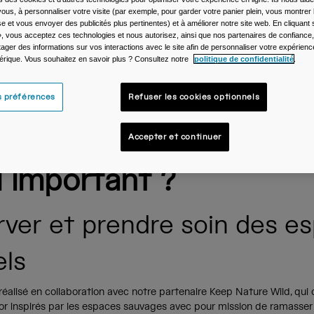
ous, à personnaliser votre visite (par exemple, pour garder votre panier plein, vous montrer 
e et vous envoyer des publicités plus pertinentes) et à améliorer notre site web. En cliquant
», vous acceptez ces technologies et nous autorisez, ainsi que nos partenaires de confiance, 
artager des informations sur vos interactions avec le site afin de personnaliser votre expérienc
rique. Vous souhaitez en savoir plus ? Consultez notre
politique de confidentialité
.
s préférences
Refuser les cookies optionnels
quoi ramasser les déc
Accepter et continuer
l important ?
rver et prendre soin des e
els
 réalisé en collaboration avec notre partenaire Keep Nature Wild, qui
or inspirés par les espaces sauvages avec pour mission de ramasser 