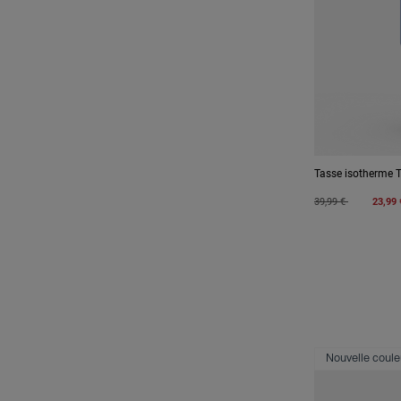
Tasse isotherme 
Price reduced from
to
39,99 €
23,99 
Nouvelle coule