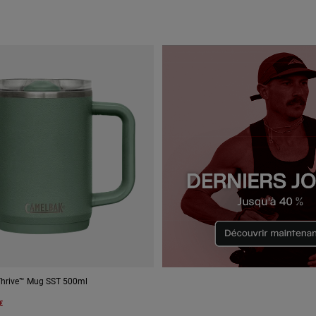
Thrive™ Mug SST 500ml
€