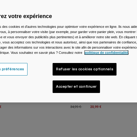
ez votre expérience
s des cookies et d'autres technologies pour optimiser votre expérience en ligne. Ils nous aid
ous, à personnaliser votre visite (par exemple, pour garder votre panier plein, vous montrer 
e et vous envoyer des publicités plus pertinentes) et à améliorer notre site web. En cliquant
», vous acceptez ces technologies et nous autorisez, ainsi que nos partenaires de confiance, 
artager des informations sur vos interactions avec le site afin de personnaliser votre expérienc
rique. Vous souhaitez en savoir plus ? Consultez notre
politique de confidentialité
.
s préférences
Refuser les cookies optionnels
Accepter et continuer
Thrive™ Mug SST 500ml
Tasse isotherme Thrive™ Mug SST 500m
Price reduced from
to
€
34,99 €
20,99 €