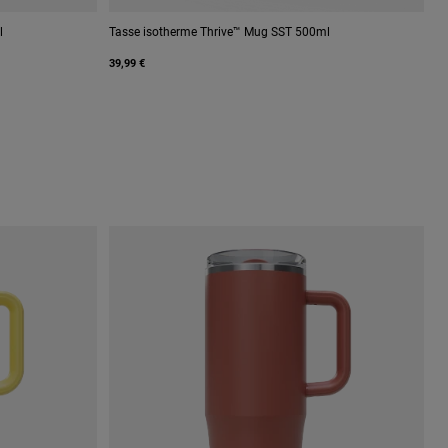
l
Tasse isotherme Thrive™ Mug SST 500ml
39,99 €