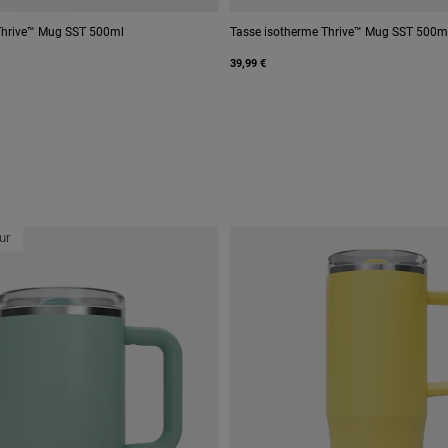
Thrive™ Mug SST 500ml
Tasse isotherme Thrive™ Mug SST 500m
39,99 €
ur