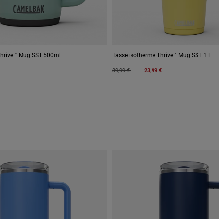
Thrive™ Mug SST 500ml
Tasse isotherme Thrive™ Mug SST 1 L
Price reduced from
to
39,99 €
23,99 €