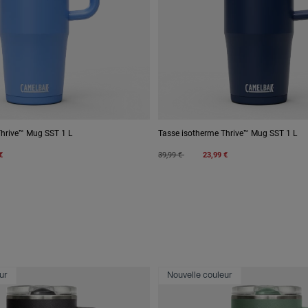
Thrive™ Mug SST 1 L
Tasse isotherme Thrive™ Mug SST 1 L
Price reduced from
to
€
39,99 €
23,99 €
ur
Nouvelle couleur