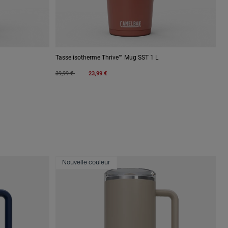
Tasse isotherme Thrive™ Mug SST 1 L
Price reduced from
to
39,99 €
23,99 €
Nouvelle couleur