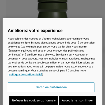
Voyages et style de vie
Nos Partenaires
Mugs et Gobelets
Ceintures et sacoches
Sacoches Vélo
Améliorez votre expérience
Nous utilisons des cookies et d'autres technologies pour optimiser votre
Réservoirs
expérience en ligne. Ils nous aident à nous souvenir de vous, à personnaliser
votre visite (par exemple, pour garder votre panier plein, vous montrer
l'équipement qui vous intéresse et vous envoyer des publicités plus
Accessoires
pertinentes) et à améliorer notre site web. En cliquant sur « Accepter et
continuer », vous acceptez ces technologies et nous autorisez, ainsi que nos
partenaires de confiance, à collecter, utiliser et partager des informations sur
Tout Voir
vos interactions avec le site afin de personnaliser votre expérience et votre
contenu numérique. Vous souhaitez en savoir plus ? Consultez notre
Bidon de vélo Podium® 440ml
politique de confidentialité
.
Article n°
38118-D10-OS
Gérer les préférences
Price reduced from
to
12,00 €
7,20 €
40% OFF
Refuser les cookies optionnels
Accepter et continuer