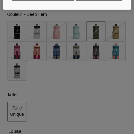
Couleur -
Deep Fern
sélectionné
Taille
Taille
Unique
sélectionné
Épuisé