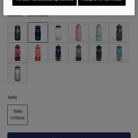
Couleur -
Blue/Navy
sélectionné
Taille
Taille
Unique
sélectionné