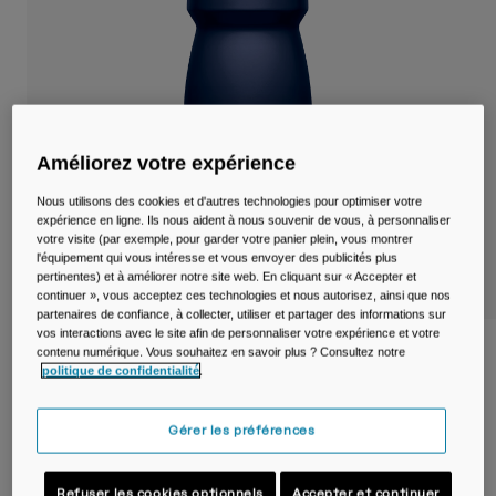
Voyages et style de vie
Nos Partenaires
Mugs et Gobelets
Ceintures et sacoches
Sacoches Vélo
Améliorez votre expérience
Réservoirs
Nous utilisons des cookies et d'autres technologies pour optimiser votre
expérience en ligne. Ils nous aident à nous souvenir de vous, à personnaliser
votre visite (par exemple, pour garder votre panier plein, vous montrer
Accessoires
l'équipement qui vous intéresse et vous envoyer des publicités plus
pertinentes) et à améliorer notre site web. En cliquant sur « Accepter et
continuer », vous acceptez ces technologies et nous autorisez, ainsi que nos
Tout Voir
partenaires de confiance, à collecter, utiliser et partager des informations sur
vos interactions avec le site afin de personnaliser votre expérience et votre
Bidon de vélo Podium® 620ml
contenu numérique. Vous souhaitez en savoir plus ? Consultez notre
politique de confidentialité
.
Article n°
38117-078-OS
Gérer les préférences
Price reduced from
to
14,99 €
10,49 €
30% OFF
Refuser les cookies optionnels
Accepter et continuer