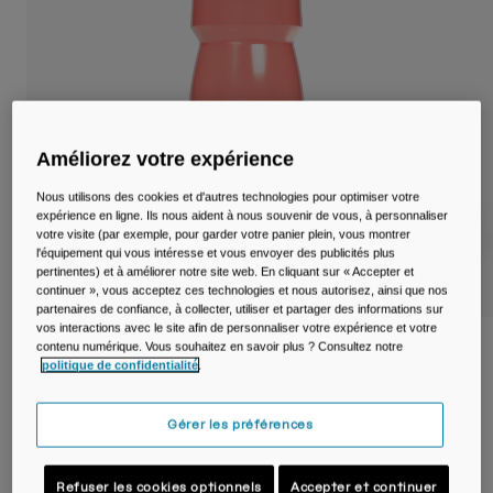
Voyages et style de vie
Nos Partenaires
Mugs et Gobelets
Ceintures et sacoches
Sacoches Vélo
Améliorez votre expérience
Réservoirs
Nous utilisons des cookies et d'autres technologies pour optimiser votre
expérience en ligne. Ils nous aident à nous souvenir de vous, à personnaliser
votre visite (par exemple, pour garder votre panier plein, vous montrer
Accessoires
l'équipement qui vous intéresse et vous envoyer des publicités plus
pertinentes) et à améliorer notre site web. En cliquant sur « Accepter et
continuer », vous acceptez ces technologies et nous autorisez, ainsi que nos
Tout Voir
partenaires de confiance, à collecter, utiliser et partager des informations sur
vos interactions avec le site afin de personnaliser votre expérience et votre
contenu numérique. Vous souhaitez en savoir plus ? Consultez notre
Bidon de vélo Podium® 710ml
politique de confidentialité
.
Article n°
38116-F58-OS
Gérer les préférences
15,99 €
Refuser les cookies optionnels
Accepter et continuer