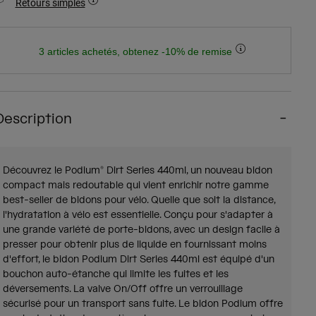
Retours simples
3 articles achetés, obtenez -10% de remise
Description
Découvrez le Podium® Dirt Series 440ml, un nouveau bidon
compact mais redoutable qui vient enrichir notre gamme
best-seller de bidons pour vélo. Quelle que soit la distance,
l'hydratation à vélo est essentielle. Conçu pour s'adapter à
une grande variété de porte-bidons, avec un design facile à
presser pour obtenir plus de liquide en fournissant moins
d'effort, le bidon Podium Dirt Series 440ml est équipé d'un
bouchon auto-étanche qui limite les fuites et les
déversements. La valve On/Off offre un verrouillage
sécurisé pour un transport sans fuite. Le bidon Podium offre