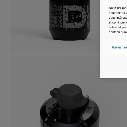
Nous utilison
souvenir de v
vous intéress
et continuer 
utiliser et p
contenu numé
Gérer le