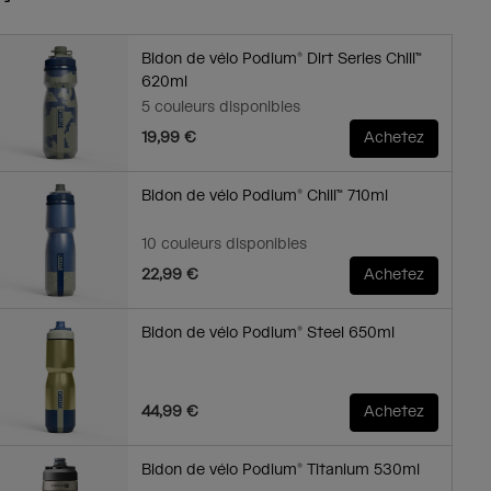
Bidon de vélo Podium® Dirt Series Chill™
620ml
5 couleurs disponibles
19,99 €
Achetez
Bidon de vélo Podium® Chill™ 710ml
10 couleurs disponibles
22,99 €
Achetez
Bidon de vélo Podium® Steel 650ml
44,99 €
Achetez
Bidon de vélo Podium® Titanium 530ml