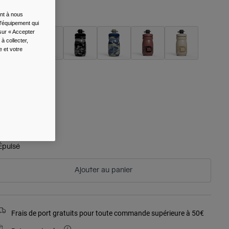
ouleur -
Asphalt
ent à nous
l'équipement qui
 sur « Accepter
à collecter,
e et votre
sélectionné
aille
Taille
Unique
sélectionné
Épuisé
Ajouter au panier
Frais de port gratuits pour toute commande supérieure à 50€