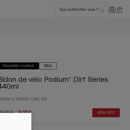
Connexion
Que recherchez-vous ?
0
Nouvelle couleur
Bike
Bidon de vélo Podium® Dirt Series
440ml
rticle n°
38600-C85-OS
rice reduced from
to
5,00 €
9,00 €
40% OFF