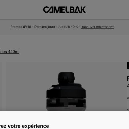
Promos d'été - Derniers jours - Jusqu'à 40 % -
Découvrir maintenant
eries 440ml
A
1
ez votre expérience