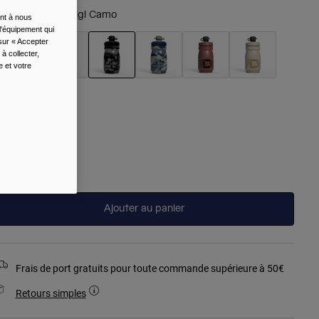
ouleur -
Black Digi Camo
ent à nous
l'équipement qui
 sur « Accepter
à collecter,
e et votre
sélectionné
aille
Taille
Unique
sélectionné
Ajouter au panier
Frais de port gratuits pour toute commande supérieure à 50€
Retours simples