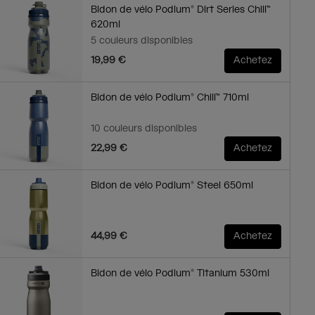
Bidon de vélo Podium® Dirt Series Chill™
620ml
5 couleurs disponibles
19,99 €
Achetez
Bidon de vélo Podium® Chill™ 710ml
10 couleurs disponibles
22,99 €
Achetez
Bidon de vélo Podium® Steel 650ml
44,99 €
Achetez
Bidon de vélo Podium® Titanium 530ml