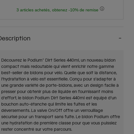
3 articles achetés, obtenez -10% de remise
Description
Découvrez le Podium® Dirt Series 440ml, un nouveau bidon
compact mais redoutable qui vient enrichir notre gamme
best-seller de bidons pour vélo. Quelle que soit la distance,
l'hydratation à vélo est essentielle. Conçu pour s'adapter à
une grande variété de porte-bidons, avec un design facile à
presser pour obtenir plus de liquide en fournissant moins
d'effort, le bidon Podium Dirt Series 440ml est équipé d'un
bouchon auto-étanche qui limite les fuites et les
déversements. La valve On/Off offre un verrouillage
sécurisé pour un transport sans fuite. Le bidon Podium offre
une hydratation de première classe pour que vous puissiez
rester concentré sur votre parcours.