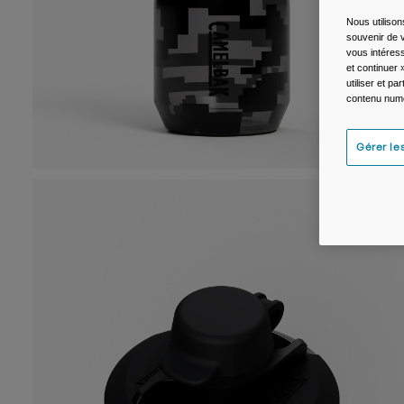
Nous utilison
souvenir de v
vous intéress
et continuer 
utiliser et p
contenu numé
Gérer le