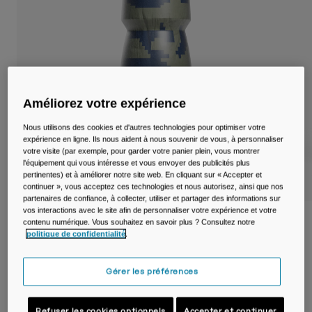
Voyages et style de vie
Nos Partenaires
Mugs et Gobelets
Ceintures et sacoches
Sacoches Vélo
Améliorez votre expérience
Réservoirs
Nous utilisons des cookies et d'autres technologies pour optimiser votre
expérience en ligne. Ils nous aident à nous souvenir de vous, à personnaliser
votre visite (par exemple, pour garder votre panier plein, vous montrer
Accessoires
l'équipement qui vous intéresse et vous envoyer des publicités plus
pertinentes) et à améliorer notre site web. En cliquant sur « Accepter et
continuer », vous acceptez ces technologies et nous autorisez, ainsi que nos
Tout Voir
partenaires de confiance, à collecter, utiliser et partager des informations sur
vos interactions avec le site afin de personnaliser votre expérience et votre
Bidon de vélo Podium® Dirt Series Chill™
contenu numérique. Vous souhaitez en savoir plus ? Consultez notre
620ml
politique de confidentialité
.
Article n°
38119-F47-OS
Gérer les préférences
19,99 €
Refuser les cookies optionnels
Accepter et continuer