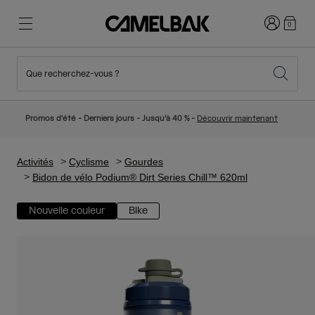
Connexion
0
Que recherchez-vous ?
Cyclisme
Nos histoires
Nouveautés et tendances
Nouveautés
Promos d'été - Derniers jours - Jusqu'à 40 % -
Découvrir maintenant
Best Sellers
Running
Qui sommes-nous
Collection Enfant
Activités
Cyclisme
Gourdes
Bidon de vélo Podium® Dirt Series Chill™ 620ml
Randonnée
Abandonner le tout Jetable
Sacs Hydratation
Nouvelle couleur
Bike
Gilets Hydratation
Ski et snowboard
Notre Mission
Gourdes Sport
Gourdes