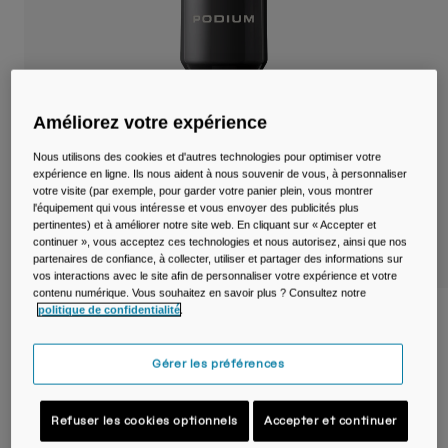
Voyages et style de vie
Nos Partenaires
Mugs et Gobelets
Ceintures et sacoches
Améliorez votre expérience
Sacoches Vélo
Nous utilisons des cookies et d'autres technologies pour optimiser votre
Réservoirs
expérience en ligne. Ils nous aident à nous souvenir de vous, à personnaliser
votre visite (par exemple, pour garder votre panier plein, vous montrer
l'équipement qui vous intéresse et vous envoyer des publicités plus
Accessoires
pertinentes) et à améliorer notre site web. En cliquant sur « Accepter et
continuer », vous acceptez ces technologies et nous autorisez, ainsi que nos
partenaires de confiance, à collecter, utiliser et partager des informations sur
Tout Voir
vos interactions avec le site afin de personnaliser votre expérience et votre
contenu numérique. Vous souhaitez en savoir plus ? Consultez notre
politique de confidentialité
.
Bidon de vélo Podium® Steel 650ml
Article n°
38176-001-OS
Gérer les préférences
44,99 €
Refuser les cookies optionnels
Accepter et continuer