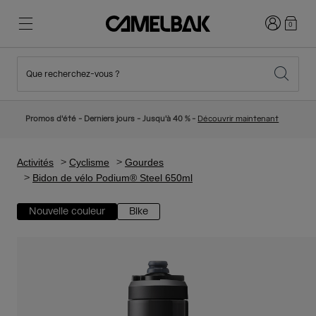
Connexion
0
Que recherchez-vous ?
Cyclisme
Nos histoires
Nouveautés et tendances
Nouveautés
Promos d'été - Derniers jours - Jusqu'à 40 % -
Découvrir maintenant
Best Sellers
Running
Qui sommes-nous
Collection Enfant
Activités
Cyclisme
Gourdes
Bidon de vélo Podium® Steel 650ml
Randonnée
Abandonner le tout Jetable
Sacs Hydratation
Nouvelle couleur
Bike
Gilets Hydratation
Ski et snowboard
Notre Mission
Gourdes Sport
Gourdes