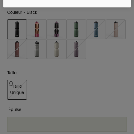
Couleur -
Black
sélectionné
Taille
Taille
Unique
sélectionné
Épuisé