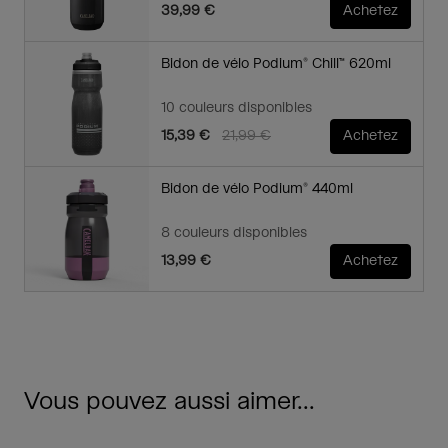
39,99 €
Achetez
Bidon de vélo Podium® Chill™ 620ml
10 couleurs disponibles
Price reduced from
to
15,39 €
21,99 €
Achetez
Bidon de vélo Podium® 440ml
8 couleurs disponibles
13,99 €
Achetez
Vous pouvez aussi aimer...