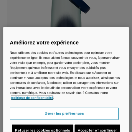
Voyages et style de vie
Nos Partenaires
Mugs et Gobelets
Ceintures et sacoches
Sacoches Vélo
Améliorez votre expérience
Réservoirs
Nous utilisons des cookies et d'autres technologies pour optimiser votre
expérience en ligne. Ils nous aident à nous souvenir de vous, à personnaliser
votre visite (par exemple, pour garder votre panier plein, vous montrer
Accessoires
l'équipement qui vous intéresse et vous envoyer des publicités plus
pertinentes) et à améliorer notre site web. En cliquant sur « Accepter et
continuer », vous acceptez ces technologies et nous autorisez, ainsi que nos
Tout Voir
partenaires de confiance, à collecter, utiliser et partager des informations sur
vos interactions avec le site afin de personnaliser votre expérience et votre
contenu numérique. Vous souhaitez en savoir plus ? Consultez notre
Gourde Thrive™ Chug Tritan™ Renew
politique de confidentialité
.
750ml
Article n°
38666-F46-OS
Gérer les préférences
21,99 €
Refuser les cookies optionnels
Accepter et continuer