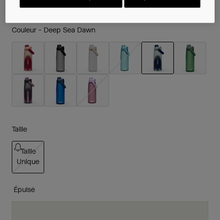
Couleur -
Deep Sea Dawn
sélectionné
Taille
Taille
Unique
sélectionné
Épuisé