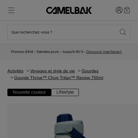
Connexion
0
Que recherchez-vous ?
Cyclisme
Nos histoires
Nouveautés et tendances
Nouveautés
Promos d'été - Derniers jours - Jusqu'à 40 % -
Découvrir maintenant
Best Sellers
Running
Qui sommes-nous
Collection Enfant
Activités
Voyages et style de vie
Gourdes
Gourde Thrive™ Chug Tritan™ Renew 750ml
Randonnée
Abandonner le tout Jetable
Sacs Hydratation
Nouvelle couleur
Lifestyle
Gilets Hydratation
Ski et snowboard
Notre Mission
Gourdes Sport
Gourdes