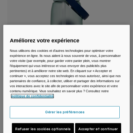
Voyages et style de vie
Nos Partenaires
Mugs et Gobelets
Ceintures et sacoches
Sacoches Vélo
Améliorez votre expérience
Nous utilisons des cookies et d'autres technologies pour optimiser votre
Réservoirs
expérience en ligne. Ils nous aident à nous souvenir de vous, à personnaliser
votre visite (par exemple, pour garder votre panier plein, vous montrer
Accessoires
l'équipement qui vous intéresse et vous envoyer des publicités plus
pertinentes) et à améliorer notre site web. En cliquant sur « Accepter et
continuer », vous acceptez ces technologies et nous autorisez, ainsi que nos
Tout Voir
partenaires de confiance, à collecter, utiliser et partager des informations sur
vos interactions avec le site afin de personnaliser votre expérience et votre
contenu numérique. Vous souhaitez en savoir plus ? Consultez notre
Gourde Thrive™ Flip Straw Tritan™ Renew
politique de confidentialité
.
1 L
Gérer les préférences
Article n°
38668-F46-OS
24,99 €
Refuser les cookies optionnels
Accepter et continuer