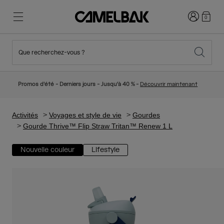
Connexion
0
Que recherchez-vous ?
Cyclisme
Nos histoires
Nouveautés et tendances
Nouveautés
Promos d'été - Derniers jours - Jusqu'à 40 % -
Découvrir maintenant
Best Sellers
Running
Qui sommes-nous
Collection Enfant
Activités
Voyages et style de vie
Gourdes
Gourde Thrive™ Flip Straw Tritan™ Renew 1 L
Randonnée
Abandonner le tout Jetable
Sacs Hydratation
Nouvelle couleur
Lifestyle
Gilets Hydratation
Ski et snowboard
Notre Mission
Gourdes Sport
Gourdes