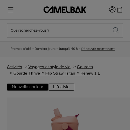
Connexion
0
Que recherchez-vous ?
Cyclisme
Nos histoires
Nouveautés et tendances
Nouveautés
Promos d'été - Derniers jours - Jusqu'à 40 % -
Découvrir maintenant
Best Sellers
Running
Qui sommes-nous
Collection Enfant
Activités
Voyages et style de vie
Gourdes
Gourde Thrive™ Flip Straw Tritan™ Renew 1 L
Randonnée
Abandonner le tout Jetable
Sacs Hydratation
Nouvelle couleur
Lifestyle
Gilets Hydratation
Ski et snowboard
Notre Mission
Gourdes Sport
Gourdes