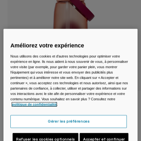
Voyages et style de vie
Nos Partenaires
Mugs et Gobelets
Ceintures et sacoches
Sacoches Vélo
Améliorez votre expérience
Réservoirs
Nous utilisons des cookies et d'autres technologies pour optimiser votre
expérience en ligne. Ils nous aident à nous souvenir de vous, à personnaliser
votre visite (par exemple, pour garder votre panier plein, vous montrer
Accessoires
l'équipement qui vous intéresse et vous envoyer des publicités plus
pertinentes) et à améliorer notre site web. En cliquant sur « Accepter et
continuer », vous acceptez ces technologies et nous autorisez, ainsi que nos
Tout Voir
partenaires de confiance, à collecter, utiliser et partager des informations sur
vos interactions avec le site afin de personnaliser votre expérience et votre
contenu numérique. Vous souhaitez en savoir plus ? Consultez notre
Gourde Thrive™ Flip Straw Tritan™ Renew
politique de confidentialité
.
1 L
Article n°
38668-F54-OS
Gérer les préférences
24,99 €
Refuser les cookies optionnels
Accepter et continuer