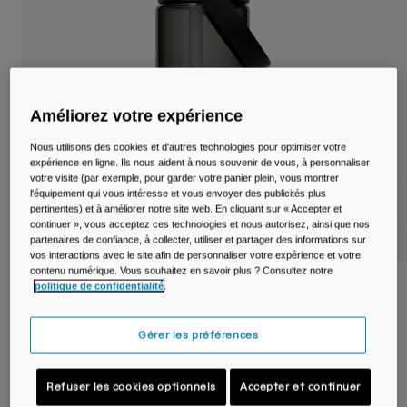
Voyages et style de vie
Nos Partenaires
Mugs et Gobelets
Ceintures et sacoches
Améliorez votre expérience
Sacoches Vélo
Nous utilisons des cookies et d'autres technologies pour optimiser votre
Réservoirs
expérience en ligne. Ils nous aident à nous souvenir de vous, à personnaliser
votre visite (par exemple, pour garder votre panier plein, vous montrer
l'équipement qui vous intéresse et vous envoyer des publicités plus
Accessoires
pertinentes) et à améliorer notre site web. En cliquant sur « Accepter et
continuer », vous acceptez ces technologies et nous autorisez, ainsi que nos
partenaires de confiance, à collecter, utiliser et partager des informations sur
Tout Voir
vos interactions avec le site afin de personnaliser votre expérience et votre
contenu numérique. Vous souhaitez en savoir plus ? Consultez notre
politique de confidentialité
.
Gourde Thrive™ Flip Straw Tritan™ Renew
600ml
Gérer les préférences
Article n°
38671-028-OS
Refuser les cookies optionnels
Accepter et continuer
Price reduced from
to
19,99 €
13,99 €
30% OFF