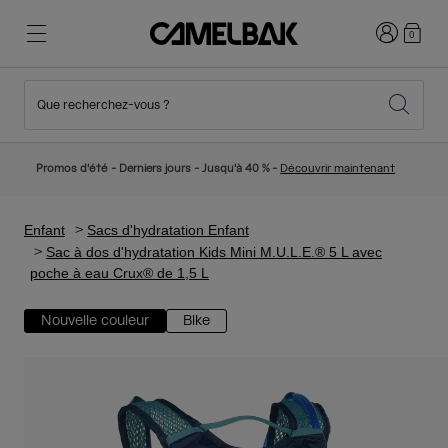
Connexion
0
Que recherchez-vous ?
Cyclisme
Nos histoires
Nouveautés et tendances
Nouveautés
Promos d'été - Derniers jours - Jusqu'à 40 % -
Découvrir maintenant
Best Sellers
Running
Qui sommes-nous
Collection Enfant
Enfant
Sacs d'hydratation Enfant
Sac à dos d'hydratation Kids Mini M.U.L.E.® 5 L avec
poche à eau Crux® de 1,5 L
Randonnée
Abandonner le tout Jetable
Sacs Hydratation
Nouvelle couleur
Bike
Gilets Hydratation
Ski et snowboard
Notre Mission
Gourdes Sport
Gourdes