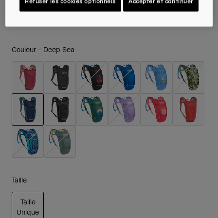
Refuser les cookies optionnels
Accepter et continuer
64,99 €
Couleur -
Deep Sea
sélectionné
Taille
Taille
Unique