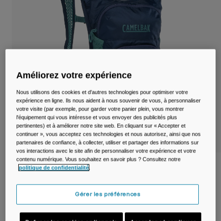
Voyages et style de vie
Nos Partenaires
Mugs et Gobelets
Ceintures et sacoches
Sacoches Vélo
Améliorez votre expérience
Réservoirs
Nous utilisons des cookies et d'autres technologies pour optimiser votre
expérience en ligne. Ils nous aident à nous souvenir de vous, à personnaliser
votre visite (par exemple, pour garder votre panier plein, vous montrer
Accessoires
l'équipement qui vous intéresse et vous envoyer des publicités plus
pertinentes) et à améliorer notre site web. En cliquant sur « Accepter et
Tout Voir
continuer », vous acceptez ces technologies et nous autorisez, ainsi que nos
partenaires de confiance, à collecter, utiliser et partager des informations sur
vos interactions avec le site afin de personnaliser votre expérience et votre
contenu numérique. Vous souhaitez en savoir plus ? Consultez notre
Sac à dos d'hydratation Kids Mini
politique de confidentialité
.
M.U.L.E.® 5 L avec poche à eau Crux® de
1,5 L
Gérer les préférences
Article n°
38623-E29-OS