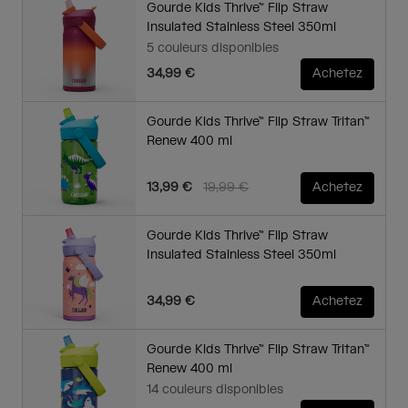
Gourde Kids Thrive™ Flip Straw
Insulated Stainless Steel 350ml
5 couleurs disponibles
34,99 €
Achetez
Gourde Kids Thrive™ Flip Straw Tritan™
Renew 400 ml
Price reduced from
to
13,99 €
19,99 €
Achetez
Gourde Kids Thrive™ Flip Straw
Insulated Stainless Steel 350ml
34,99 €
Achetez
Gourde Kids Thrive™ Flip Straw Tritan™
Renew 400 ml
14 couleurs disponibles