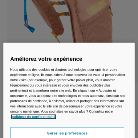
Voyages et style de vie
Nos Partenaires
Mugs et Gobelets
Ceintures et sacoches
Sacoches Vélo
Réservoirs
Améliorez votre expérience
Accessoires
Nous utilisons des cookies et d'autres technologies pour optimiser votre
expérience en ligne. Ils nous aident à nous souvenir de vous, à personnaliser
votre visite (par exemple, pour garder votre panier plein, vous montrer
Tout Voir
l'équipement qui vous intéresse et vous envoyer des publicités plus
pertinentes) et à améliorer notre site web. En cliquant sur « Accepter et
Sac à dos Trail Dart™ avec poche à eau
continuer », vous acceptez ces technologies et nous autorisez, ainsi que nos
1,5 L
partenaires de confiance, à collecter, utiliser et partager des informations sur
vos interactions avec le site afin de personnaliser votre expérience et votre
Article n°
38770-D59-OS
contenu numérique. Vous souhaitez en savoir plus ? Consultez notre
politique de confidentialité
.
Price reduced from
to
79,99 €
55,99 €
30% OFF
Gérer les préférences