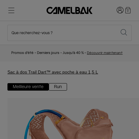
Connexion
0
Que recherchez-vous ?
Cyclisme
Nos histoires
Nouveautés et tendances
Nouveautés
Promos d'été - Derniers jours - Jusqu'à 40 % -
Découvrir maintenant
Best Sellers
Running
Qui sommes-nous
Collection Enfant
Sac à dos Trail Dart™ avec poche à eau 1,5 L
Meilleure vente
Run
Randonnée
Abandonner le tout Jetable
Sacs Hydratation
Gilets Hydratation
Ski et snowboard
Notre Mission
Gourdes Sport
Gourdes