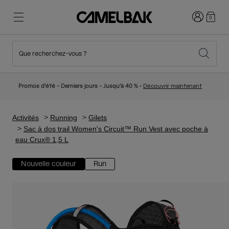
Connexion
0
Que recherchez-vous ?
Cyclisme
Nos histoires
Nouveautés et tendances
Nouveautés
Promos d'été - Derniers jours - Jusqu'à 40 % -
Découvrir maintenant
Best Sellers
Running
Qui sommes-nous
Collection Enfant
Activités
Running
Gilets
Sac à dos trail Women's Circuit™ Run Vest avec poche à
eau Crux® 1,5 L
Randonnée
Abandonner le tout Jetable
Sacs Hydratation
Nouvelle couleur
Run
Gilets Hydratation
Ski et snowboard
Notre Mission
Gourdes Sport
Gourdes