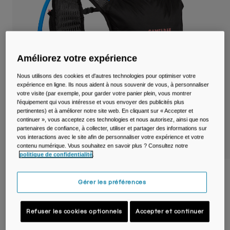
Voyages et style de vie
Nos Partenaires
Mugs et Gobelets
Ceintures et sacoches
Améliorez votre expérience
Sacoches Vélo
Nous utilisons des cookies et d'autres technologies pour optimiser votre
expérience en ligne. Ils nous aident à nous souvenir de vous, à personnaliser
Réservoirs
votre visite (par exemple, pour garder votre panier plein, vous montrer
l'équipement qui vous intéresse et vous envoyer des publicités plus
pertinentes) et à améliorer notre site web. En cliquant sur « Accepter et
Accessoires
continuer », vous acceptez ces technologies et nous autorisez, ainsi que nos
partenaires de confiance, à collecter, utiliser et partager des informations sur
vos interactions avec le site afin de personnaliser votre expérience et votre
Tout Voir
contenu numérique. Vous souhaitez en savoir plus ? Consultez notre
politique de confidentialité
.
Sac à dos trail Women's Circuit™ Run Vest
Gérer les préférences
avec poche à eau Crux® 1,5 L
Article n°
38771-001-OS
Refuser les cookies optionnels
Accepter et continuer
89,99 €