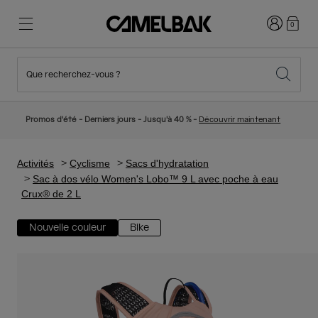
Connexion
0
Que recherchez-vous ?
Cyclisme
Nos histoires
Nouveautés et tendances
Nouveautés
Promos d'été - Derniers jours - Jusqu'à 40 % -
Découvrir maintenant
Best Sellers
Running
Qui sommes-nous
Collection Enfant
Activités
Cyclisme
Sacs d'hydratation
Sac à dos vélo Women's Lobo™ 9 L avec poche à eau
Crux® de 2 L
Randonnée
Abandonner le tout Jetable
Sacs Hydratation
Nouvelle couleur
Bike
Gilets Hydratation
Ski et snowboard
Notre Mission
Gourdes Sport
Gourdes