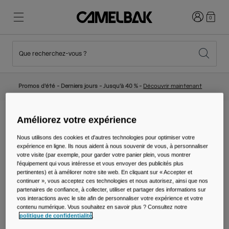
Connexion
0
Que recherchez-vous ?
Cyclisme
Nos histoires
Nouveautés et tendances
Nouveautés
Promos d'été - Derniers jours - Jusqu'à 40 % -
Découvrir maintenant
Best Sellers
Running
Qui sommes-nous
Collection Enfant
Améliorez votre expérience
Accueil
Activités
Running
Ceintures
Nous utilisons des cookies et d'autres technologies pour optimiser votre
Randonnée
Abandonner le tout Jetable
Sacs Hydratation
expérience en ligne. Ils nous aident à nous souvenir de vous, à personnaliser
votre visite (par exemple, pour garder votre panier plein, vous montrer
Ceintures
l'équipement qui vous intéresse et vous envoyer des publicités plus
Gilets Hydratation
pertinentes) et à améliorer notre site web. En cliquant sur « Accepter et
continuer », vous acceptez ces technologies et nous autorisez, ainsi que nos
Ski et snowboard
Notre Mission
partenaires de confiance, à collecter, utiliser et partager des informations sur
Gourdes Sport
vos interactions avec le site afin de personnaliser votre expérience et votre
contenu numérique. Vous souhaitez en savoir plus ? Consultez notre
politique de confidentialité
.
Gourdes
3 résultats
Filtrer et Trier