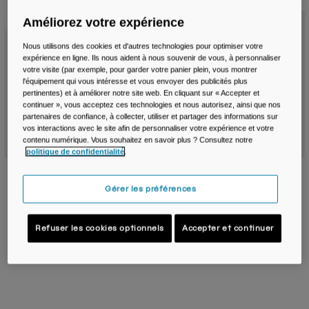
Voyages et style de vie
Nos Partenaires
Nouvelle couleur
Nouvelle couleur
Mugs et Gobelets
Améliorez votre expérience
Nous utilisons des cookies et d'autres technologies pour optimiser votre
Ceintures et sacoches
expérience en ligne. Ils nous aident à nous souvenir de vous, à personnaliser
votre visite (par exemple, pour garder votre panier plein, vous montrer
l'équipement qui vous intéresse et vous envoyer des publicités plus
Sacoches Vélo
pertinentes) et à améliorer notre site web. En cliquant sur « Accepter et
continuer », vous acceptez ces technologies et nous autorisez, ainsi que nos
partenaires de confiance, à collecter, utiliser et partager des informations sur
Réservoirs
vos interactions avec le site afin de personnaliser votre expérience et votre
contenu numérique. Vous souhaitez en savoir plus ? Consultez notre
politique de confidentialité
.
Accessoires
Sac ceinture Podium® Flow™ 2 Wais
Sac ceinture M.U.L.E.® 5 L avec
Pack avec bidon Podium Dirt Series
poche à eau Crux® Lumbar 1,5 L
Tout Voir
Gérer les préférences
de 620ml
Reservoir
59,99 €
99,99 €
Refuser les cookies optionnels
Accepter et continuer
Product swatch type of Arctic Blue.
Product swatch type of Berry.
Product swatch type of Black.
Product swatch type of Deep Sea.
Product swatch type of Arctic B
Product swatch type of Bl
Product swatch typ
Product swatc
Product
+4