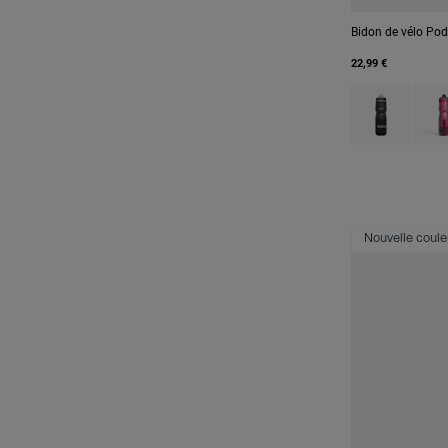
Bidon de vélo Po
22,99 €
Product swatch
Produ
Nouvelle coule