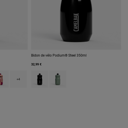
Bidon de vélo Podium® Steel 350ml
32,99 €
 Carbon Grey.
h type of Mercury Berry.
uct swatch type of Mercury Blush.
Product swatch type of Black.
Product swatch type of Moss Green.
+4