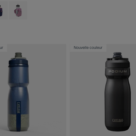
 type of Black.
uct swatch type of Deep Sea.
Product swatch type of Lavender.
ur
Nouvelle couleur