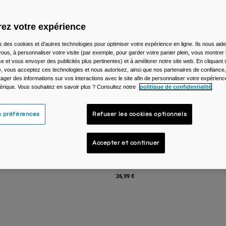
ez votre expérience
s des cookies et d'autres technologies pour optimiser votre expérience en ligne. Ils nous aid
ous, à personnaliser votre visite (par exemple, pour garder votre panier plein, vous montrer 
e et vous envoyer des publicités plus pertinentes) et à améliorer notre site web. En cliquant
», vous acceptez ces technologies et nous autorisez, ainsi que nos partenaires de confiance, 
artager des informations sur vos interactions avec le site afin de personnaliser votre expérienc
rique. Vous souhaitez en savoir plus ? Consultez notre
politique de confidentialité
.
s préférences
Refuser les cookies optionnels
Accepter et continuer
k 350ml
Quick Stow™ Flask 500ml
26,99 €