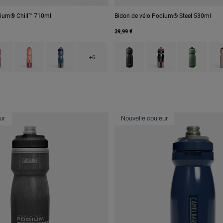
dium® Chill™ 710ml
Bidon de vélo Podium® Steel 530ml
39,99 €
 type of Black.
ct swatch type of Mercury Berry.
Product swatch type of Mercury Blush.
Product swatch type of Mercury Deep Sea.
Product swatch type of Black.
Product swatch type of
Product swatc
Prod
+6
ur
Nouvelle couleur