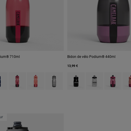
odium® 710ml
Bidon de vélo Podium® 440ml
13,99 €
 type of Black.
ct swatch type of Blue/Navy.
Product swatch type of Mercury Berry.
Product swatch type of Mercury Blush.
Product swatch type of Smoke Grey.
Product swatch type of Black.
Product swatch type of
Product swatc
Prod
ur