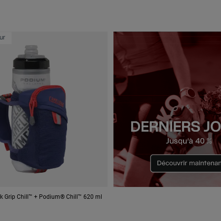
ur
k Grip Chill™ + Podium® Chill™ 620 ml