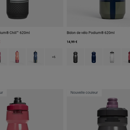
dium® Chill™ 620ml
Bidon de vélo Podium® 620ml
€
14,99 €
 type of Black.
ct swatch type of Mercury Berry.
Product swatch type of Mercury Blush.
Product swatch type of Mercury Deep Sea.
Product swatch type of Black.
Product swatch type of
Product swatc
Prod
+6
ur
Nouvelle couleur