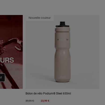
Nouvelle couleur
Bidon de vélo Podium® Steel 650ml
Price reduced from
to
39,99 €
23,99 €