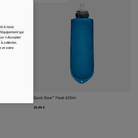
ent à nous
l'équipement qui
 sur « Accepter
à collecter,
e et votre
Quick Stow™ Flask 620ml
29,99 €