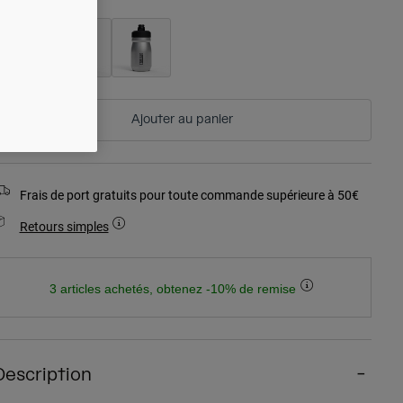
Ajouter au panier
Frais de port gratuits pour toute commande supérieure à 50€
Retours simples
3 articles achetés, obtenez -10% de remise
Description