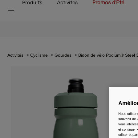
Produits
Activités
Promos d'Été
Activités
Cyclisme
Gourdes
Bidon de vélo Podium® Steel 
Amélior
Nous utilison
souvenir de v
vous intéress
et continuer 
utiliser et p