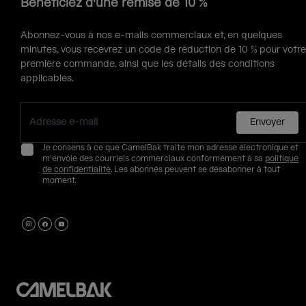
Bénéficiez d'une remise de 10 %
Abonnez-vous à nos e-mails commerciaux et, en quelques
minutes, vous recevrez un code de réduction de 10 % pour votre
première commande, ainsi que les détails des conditions
applicables.
Envoyer
Je consens à ce que CamelBak traite mon adresse électronique et
m'envoie des courriels commerciaux conformément à sa
politique
de confidentialité
. Les abonnés peuvent se désabonner à tout
moment.