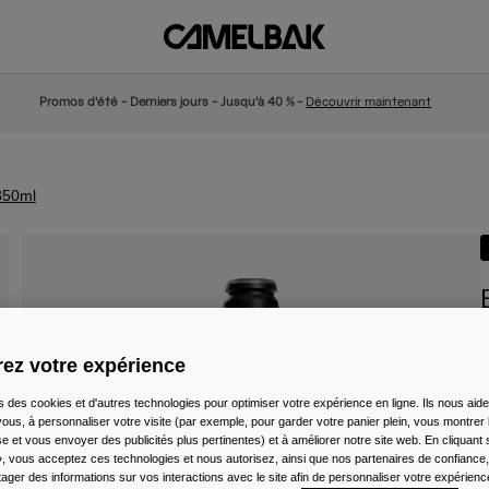
Promos d'été - Derniers jours - Jusqu'à 40 % -
Découvrir maintenant
350ml
A
ez votre expérience
3
s des cookies et d'autres technologies pour optimiser votre expérience en ligne. Ils nous aid
ous, à personnaliser votre visite (par exemple, pour garder votre panier plein, vous montrer 
e et vous envoyer des publicités plus pertinentes) et à améliorer notre site web. En cliquant
», vous acceptez ces technologies et nous autorisez, ainsi que nos partenaires de confiance, 
artager des informations sur vos interactions avec le site afin de personnaliser votre expérienc
C