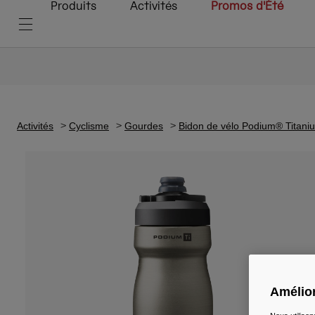
Produits
Activités
Promos d'Été
Activités
Cyclisme
Gourdes
Bidon de vélo Podium® Titani
Amélior