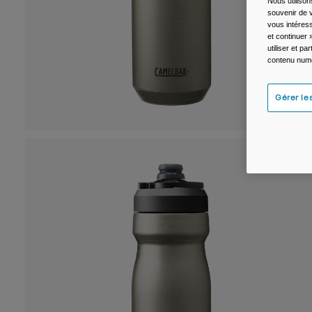
Nous utilison
souvenir de v
vous intéress
et continuer 
utiliser et p
contenu numé
Gérer le