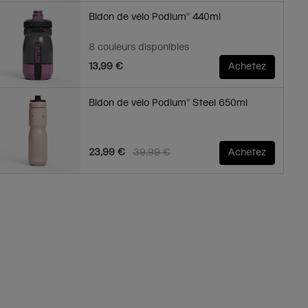
Bidon de vélo Podium® 440ml
8 couleurs disponibles
13,99 €
Achetez
Bidon de vélo Podium® Steel 650ml
Price reduced from
to
23,99 €
39,99 €
Achetez