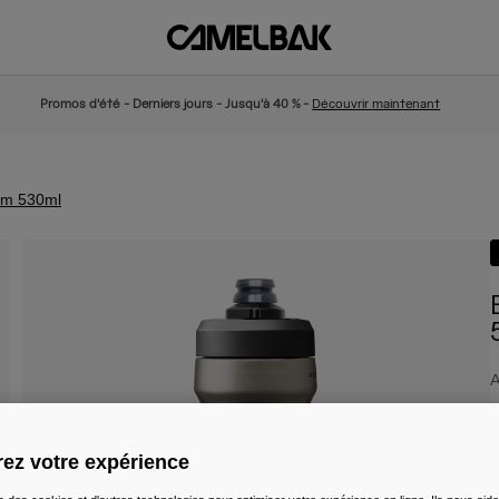
Promos d'été - Derniers jours - Jusqu'à 40 % -
Découvrir maintenant
um 530ml
A
9
ez votre expérience