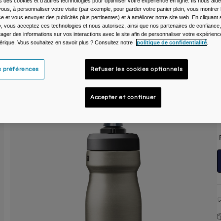
s des cookies et d'autres technologies pour optimiser votre expérience en ligne. Ils nous aid
ous, à personnaliser votre visite (par exemple, pour garder votre panier plein, vous montrer 
C
e et vous envoyer des publicités plus pertinentes) et à améliorer notre site web. En cliquant
», vous acceptez ces technologies et nous autorisez, ainsi que nos partenaires de confiance, 
artager des informations sur vos interactions avec le site afin de personnaliser votre expérienc
rique. Vous souhaitez en savoir plus ? Consultez notre
politique de confidentialité
.
s préférences
Refuser les cookies optionnels
T
Accepter et continuer