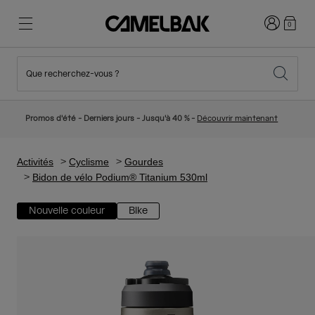
Connexion
0
Que recherchez-vous ?
Cyclisme
Nos histoires
Nouveautés et tendances
Nouveautés
Promos d'été - Derniers jours - Jusqu'à 40 % -
Découvrir maintenant
Best Sellers
Running
Qui sommes-nous
Collection Enfant
Activités
Cyclisme
Gourdes
Bidon de vélo Podium® Titanium 530ml
Randonnée
Abandonner le tout Jetable
Sacs Hydratation
Nouvelle couleur
Bike
Gilets Hydratation
Ski et snowboard
Notre Mission
Gourdes Sport
Gourdes