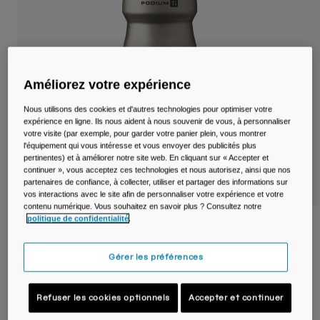
Voyages et style de vie
Nos Partenaires
Mugs et Gobelets
Ceintures et sacoches
Améliorez votre expérience
Sacoches Vélo
Nous utilisons des cookies et d'autres technologies pour optimiser votre
expérience en ligne. Ils nous aident à nous souvenir de vous, à personnaliser
Réservoirs
votre visite (par exemple, pour garder votre panier plein, vous montrer
l'équipement qui vous intéresse et vous envoyer des publicités plus
Accessoires
pertinentes) et à améliorer notre site web. En cliquant sur « Accepter et
continuer », vous acceptez ces technologies et nous autorisez, ainsi que nos
partenaires de confiance, à collecter, utiliser et partager des informations sur
Tout Voir
vos interactions avec le site afin de personnaliser votre expérience et votre
contenu numérique. Vous souhaitez en savoir plus ? Consultez notre
politique de confidentialité
.
Bidon de vélo Podium® Titanium 530ml
Gérer les préférences
Article n°
38153-256-OS
99,99 €
Refuser les cookies optionnels
Accepter et continuer