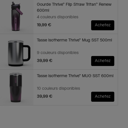
Gourde Thrive™ Flip Straw Tritan™ Renew
600ml
4 couleurs disponibles
19,99 €
Achetez
Tasse isotherme Thrive™ Mug SST 500ml
9 couleurs disponibles
39,99 €
Achetez
Tasse isotherme Thrive™ MUG SST 600ml
10 couleurs disponibles
39,99 €
Achetez