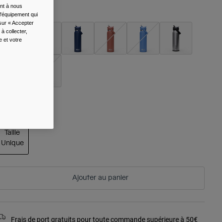
ent à nous
ouleur -
l'équipement qui
 sur « Accepter
à collecter,
e et votre
aille
Taille
Unique
sélectionné
Ajouter au panier
Frais de port gratuits pour toute commande supérieure à 50€