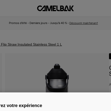
Promos d'été - Derniers jours - Jusqu'à 40 % -
Découvrir maintenant
lip Straw Insulated Stainless Steel 1 L
A
4
ez votre expérience