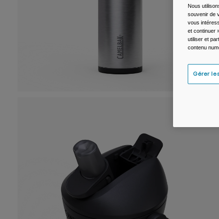
Nous utilison
souvenir de v
vous intéress
et continuer 
utiliser et p
contenu numé
Gérer le