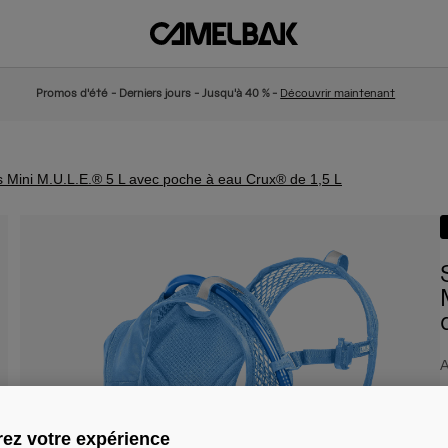
Promos d'été - Derniers jours - Jusqu'à 40 % -
Découvrir maintenant
ds Mini M.U.L.E.® 5 L avec poche à eau Crux® de 1,5 L
A
6
ez votre expérience