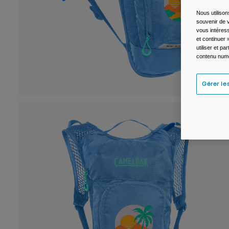
Nous utilison
souvenir de v
vous intéress
et continuer 
utiliser et p
contenu numé
Gérer le