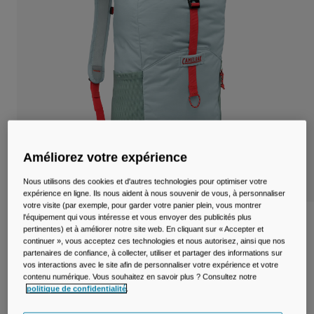
Voyages et style de vie
Nos Partenaires
Mugs et Gobelets
Ceintures et sacoches
Sacoches Vélo
Réservoirs
Accessoires
Améliorez votre expérience
Nous utilisons des cookies et d'autres technologies pour optimiser votre
Tout Voir
expérience en ligne. Ils nous aident à nous souvenir de vous, à personnaliser
votre visite (par exemple, pour garder votre panier plein, vous montrer
l'équipement qui vous intéresse et vous envoyer des publicités plus
Sac à dos Arete™ Terra 18 L
pertinentes) et à améliorer notre site web. En cliquant sur « Accepter et
continuer », vous acceptez ces technologies et nous autorisez, ainsi que nos
Article n°
38760
partenaires de confiance, à collecter, utiliser et partager des informations sur
vos interactions avec le site afin de personnaliser votre expérience et votre
contenu numérique. Vous souhaitez en savoir plus ? Consultez notre
60,00 €
-
64,99 €
politique de confidentialité
.