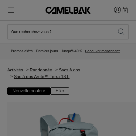
Connexion
0
Que recherchez-vous ?
Cyclisme
Nos histoires
Nouveautés et tendances
Nouveautés
Promos d'été - Derniers jours - Jusqu'à 40 % -
Découvrir maintenant
Best Sellers
Running
Qui sommes-nous
Collection Enfant
Activités
Randonnée
Sacs à dos
Sac à dos Arete™ Terra 18 L
Randonnée
Abandonner le tout Jetable
Sacs Hydratation
Nouvelle couleur
Hike
Gilets Hydratation
Ski et snowboard
Notre Mission
Gourdes Sport
Gourdes