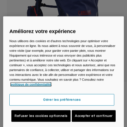
Voyages et style de vie
Nos Partenaires
Mugs et Gobelets
Ceintures et sacoches
Améliorez votre expérience
Sacoches Vélo
Nous utilisons des cookies et d'autres technologies pour optimiser votre
expérience en ligne. Ils nous aident à nous souvenir de vous, à personnaliser
Réservoirs
votre visite (par exemple, pour garder votre panier plein, vous montrer
l'équipement qui vous intéresse et vous envoyer des publicités plus
pertinentes) et à améliorer notre site web. En cliquant sur « Accepter et
Accessoires
continuer », vous acceptez ces technologies et nous autorisez, ainsi que nos
partenaires de confiance, à collecter, utiliser et partager des informations sur
vos interactions avec le site afin de personnaliser votre expérience et votre
Tout Voir
contenu numérique. Vous souhaitez en savoir plus ? Consultez notre
politique de confidentialité
.
Sac à dos trail Circuit™ Vest avec poche à
eau Crux® 1,5 L
Gérer les préférences
Article n°
38772-E29-OS
Refuser les cookies optionnels
Accepter et continuer
89,99 €