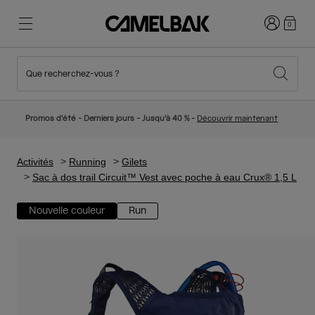
Connexion
0
Que recherchez-vous ?
Cyclisme
Nos histoires
Nouveautés et tendances
Nouveautés
Promos d'été - Derniers jours - Jusqu'à 40 % -
Découvrir maintenant
Best Sellers
Running
Qui sommes-nous
Collection Enfant
Activités
Running
Gilets
Sac à dos trail Circuit™ Vest avec poche à eau Crux® 1,5 L
Randonnée
Abandonner le tout Jetable
Sacs Hydratation
Nouvelle couleur
Run
Gilets Hydratation
Ski et snowboard
Notre Mission
Gourdes Sport
Gourdes