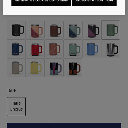
Refuser les cookies optionnels
Accepter et continuer
Couleur -
Moss Green
sélection
Taille
Taille
Unique
sélectionné