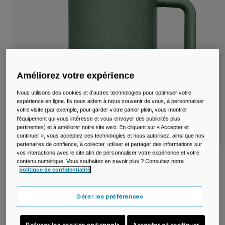
Voyages et style de vie
Nos Partenaires
Mugs et Gobelets
Ceintures et sacoches
Sacoches Vélo
Améliorez votre expérience
Réservoirs
Nous utilisons des cookies et d'autres technologies pour optimiser votre
expérience en ligne. Ils nous aident à nous souvenir de vous, à personnaliser
votre visite (par exemple, pour garder votre panier plein, vous montrer
Accessoires
l'équipement qui vous intéresse et vous envoyer des publicités plus
pertinentes) et à améliorer notre site web. En cliquant sur « Accepter et
Tout Voir
continuer », vous acceptez ces technologies et nous autorisez, ainsi que nos
partenaires de confiance, à collecter, utiliser et partager des informations sur
vos interactions avec le site afin de personnaliser votre expérience et votre
Tasse isotherme Thrive™ Mug SST 500ml
contenu numérique. Vous souhaitez en savoir plus ? Consultez notre
politique de confidentialité
.
Article n°
38539-406-OS
Gérer les préférences
Price reduced from
to
39,99 €
25,99 €
35% OFF