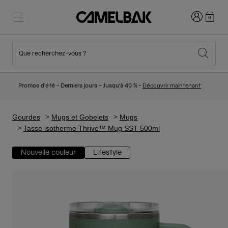
Connexion
0
Que recherchez-vous ?
Cyclisme
Nos histoires
Nouveautés et tendances
Nouveautés
Promos d'été - Derniers jours - Jusqu'à 40 % -
Découvrir maintenant
Best Sellers
Running
Qui sommes-nous
Collection Enfant
Gourdes
Mugs et Gobelets
Mugs
Tasse isotherme Thrive™ Mug SST 500ml
Randonnée
Abandonner le tout Jetable
Sacs Hydratation
Nouvelle couleur
Lifestyle
Gilets Hydratation
Ski et snowboard
Notre Mission
Gourdes Sport
Gourdes