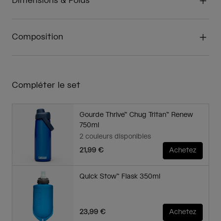
Dimensions & Poids
Composition
Compléter le set
Gourde Thrive™ Chug Tritan™ Renew
750ml
2 couleurs disponibles
21,99 €
Achetez
Quick Stow™ Flask 350ml
23,99 €
Achetez