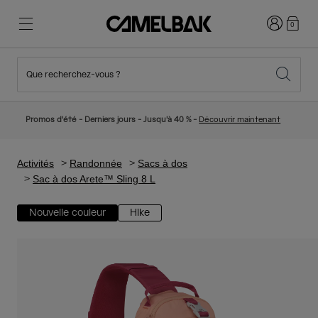
Connexion
0
Que recherchez-vous ?
Cyclisme
Nos histoires
Nouveautés et tendances
Nouveautés
Promos d'été - Derniers jours - Jusqu'à 40 % -
Découvrir maintenant
Best Sellers
Running
Qui sommes-nous
Collection Enfant
Activités
Randonnée
Sacs à dos
Sac à dos Arete™ Sling 8 L
Randonnée
Abandonner le tout Jetable
Sacs Hydratation
Nouvelle couleur
Hike
Gilets Hydratation
Ski et snowboard
Notre Mission
Gourdes Sport
Gourdes