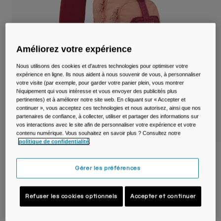
Voyages et style de vie
Nos Partenaires
Mugs et Gobelets
Ceintures et sacoches
Améliorez votre expérience
Sacoches Vélo
Nous utilisons des cookies et d'autres technologies pour optimiser votre
expérience en ligne. Ils nous aident à nous souvenir de vous, à personnaliser
votre visite (par exemple, pour garder votre panier plein, vous montrer
Réservoirs
l'équipement qui vous intéresse et vous envoyer des publicités plus
pertinentes) et à améliorer notre site web. En cliquant sur « Accepter et
continuer », vous acceptez ces technologies et nous autorisez, ainsi que nos
Accessoires
partenaires de confiance, à collecter, utiliser et partager des informations sur
vos interactions avec le site afin de personnaliser votre expérience et votre
Tout Voir
contenu numérique. Vous souhaitez en savoir plus ? Consultez notre
politique de confidentialité
.
Sac à dos Arete™ Sling 8 L
Gérer les préférences
Article n°
38759
Refuser les cookies optionnels
Accepter et continuer
60,00 €
-
64,99 €