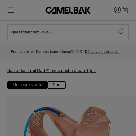
Connexion
0
Que recherchez-vous ?
Cyclisme
Nos histoires
Nouveautés et tendances
Nouveautés
Promos d'été - Derniers jours - Jusqu'à 40 % -
Découvrir maintenant
Best Sellers
Running
Qui sommes-nous
Collection Enfant
Sac à dos Trail Dart™ avec poche à eau 1,5 L
Meilleure vente
Run
Randonnée
Abandonner le tout Jetable
Sacs Hydratation
Gilets Hydratation
Ski et snowboard
Notre Mission
Gourdes Sport
Gourdes