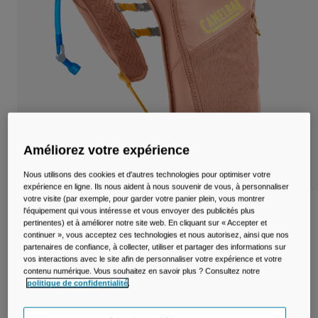
Voyages et style de vie
Nos Partenaires
Mugs et Gobelets
Ceintures et sacoches
Sacoches Vélo
Réservoirs
Améliorez votre expérience
Accessoires
Nous utilisons des cookies et d'autres technologies pour optimiser votre
expérience en ligne. Ils nous aident à nous souvenir de vous, à personnaliser
Tout Voir
votre visite (par exemple, pour garder votre panier plein, vous montrer
Sac à dos Trail Dart™ avec poche à eau
l'équipement qui vous intéresse et vous envoyer des publicités plus
pertinentes) et à améliorer notre site web. En cliquant sur « Accepter et
1,5 L
continuer », vous acceptez ces technologies et nous autorisez, ainsi que nos
partenaires de confiance, à collecter, utiliser et partager des informations sur
Article n°
38770
vos interactions avec le site afin de personnaliser votre expérience et votre
contenu numérique. Vous souhaitez en savoir plus ? Consultez notre
politique de confidentialité
.
79,99 €