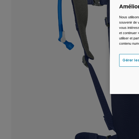
Amélior
Nous utilison
souvenir de v
vous intéress
et continuer 
utiliser et p
contenu numé
Gérer le