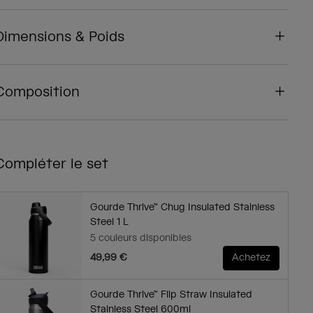
Dimensions & Poids
Composition
Compléter le set
Gourde Thrive™ Chug Insulated Stainless
Steel 1 L
5 couleurs disponibles
49,99 €
Achetez
Gourde Thrive™ Flip Straw Insulated
Stainless Steel 600ml