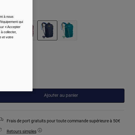
ouleur -
Navy
ent à nous
l'équipement qui
 sur « Accepter
à collecter,
e et votre
sélectionné
aille
Taille
Unique
sélectionné
Ajouter au panier
Frais de port gratuits pour toute commande supérieure à 50€
Retours simples